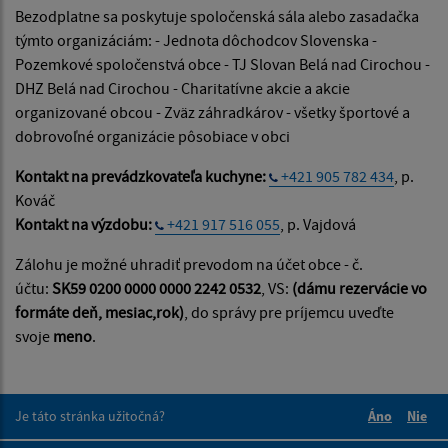
Bezodplatne sa poskytuje spoločenská sála alebo zasadačka
týmto organizáciám: - Jednota dôchodcov Slovenska -
Pozemkové spoločenstvá obce - TJ Slovan Belá nad Cirochou -
DHZ Belá nad Cirochou - Charitatívne akcie a akcie
organizované obcou - Zväz záhradkárov - všetky športové a
dobrovoľné organizácie pôsobiace v obci
Kontakt na prevádzkovateľa kuchyne:
+421 905 782 434
, p.
Kováč
Kontakt na výzdobu:
+421 917 516 055
, p. Vajdová
Zálohu je možné uhradiť prevodom na účet obce - č.
účtu:
SK59 0200 0000 0000 2242 0532
, VS:
(dámu rezervácie vo
formáte deň, mesiac,rok)
, do správy pre príjemcu uveďte
svoje
meno
.
Je táto stránka užitočná?
Áno
Nie
Boli tieto 
Boli 