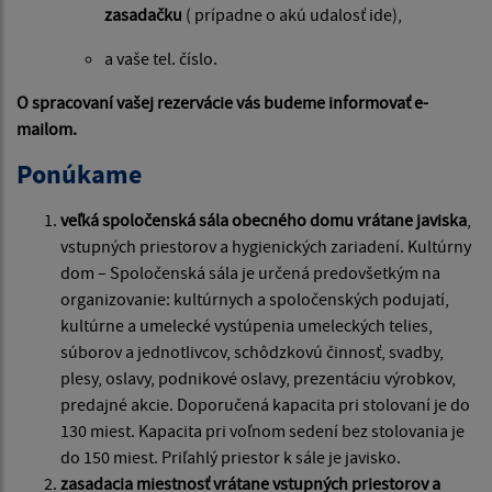
zasadačku
( prípadne o akú udalosť ide),
a vaše tel. číslo.
O spracovaní vašej rezervácie vás budeme informovať e-
mailom.
Ponúkame
veľká spoločenská sála obecného domu vrátane javiska
,
vstupných priestorov a hygienických zariadení. Kultúrny
dom – Spoločenská sála je určená predovšetkým na
organizovanie: kultúrnych a spoločenských podujatí,
kultúrne a umelecké vystúpenia umeleckých telies,
súborov a jednotlivcov, schôdzkovú činnosť, svadby,
plesy, oslavy, podnikové oslavy, prezentáciu výrobkov,
predajné akcie. Doporučená kapacita pri stolovaní je do
130 miest. Kapacita pri voľnom sedení bez stolovania je
do 150 miest. Priľahlý priestor k sále je javisko.
zasadacia miestnosť vrátane vstupných priestorov a