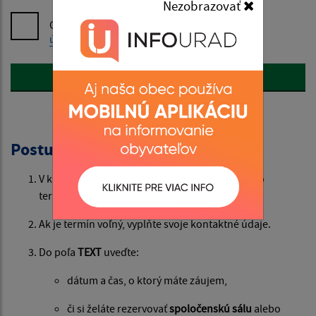
Nezobrazovať
Oboznámil som sa so
spracúvaním osobných
údajov
Google reCaptcha Response
Odoslať správu
Postup rezervácie
V kalendári si overte dostupnosť požadovaného
termínu.
Ak je termín voľný, vyplňte svoje kontaktné údaje.
Do poľa
TEXT
uveďte:
dátum a čas, o ktorý máte záujem,
či si želáte rezervovať
spoločenskú sálu
alebo