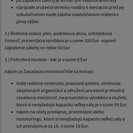
v prípade zrušenia termínu svadby 6 mesiacov pred jej
uskutočnením bude záloha svadobčanom vrátená v
plnej výške.
2.) Rodinná oslava, ples, podniková akcia, schôdzková
činnosť, prezentácia výrobkov je v sume 100 Eur -vopred
zaplatenie zálohy vo výške 50 Eur
3.) Pohrebná hostina – kár je v sume 0 Eur
nájom za Zasadaciu miestnosť kde sa konajú:
malé rodinné stretnutia, pracovné jubileá, stretnutia
záujmových organizácií a združení pre ktoré je vhodná
zasadacia miestnosť, na prezentáciu výrobkov a služieb,
ktoré si nevyžadujú kapacitu veľkej sály je v sume 50 Eur
nájom na účely predajnej, prezentácie alebo
monitoringu, ktoré si nevyžadujú kapacitu veľkej sály a
ich prenájom je za 1h. v sume 10 Eur.