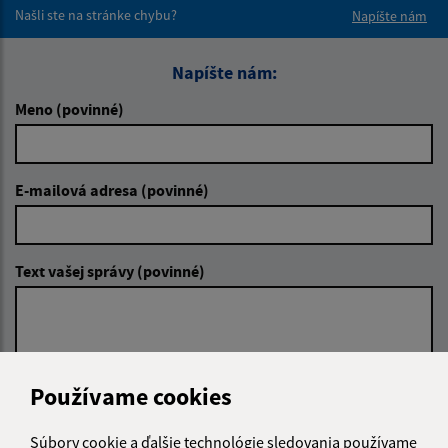
Našli ste na stránke chybu?
Napíšte nám
Napíšte nám:
Meno (povinné)
E-mailová adresa (povinné)
Text vašej správy (povinné)
Používame cookies
Oboznámil som sa so
spracúvaním osobných
Súbory cookie a ďalšie technológie sledovania používame