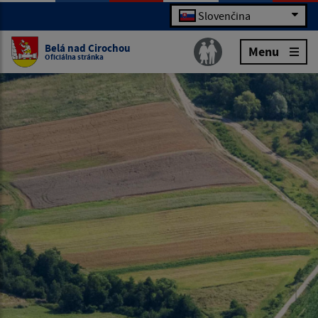
Slovenčina
Belá nad Cirochou
Menu
Oficiálna stránka