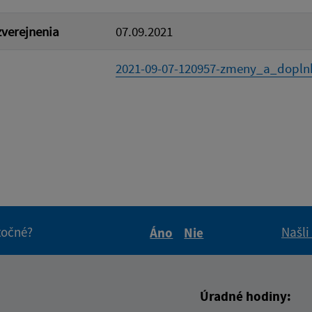
verejnenia
07.09.2021
2021-09-07-120957-zmeny_a_doplnk
itočné?
Našli
Áno
Nie
Boli tieto informácie pre 
Boli tieto informáci
Úradné hodiny: