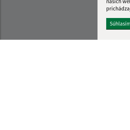
našich we
prichádza
Súhlasí
Informácie o stránke:
Navigácia:
Vyhlásenie o prístupnosti
Vytlačiť aktuálnu strá
Autorské práva
Mapa stránok
Ochrana osobných údajov
Cookies