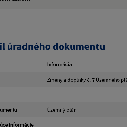
:
Popis:
zverejnenia do:
il úradného dokumentu
ovať
Informácia
Zmeny a doplnky č. 7 Územného plá
kumentu
Územný plán
úce informácie