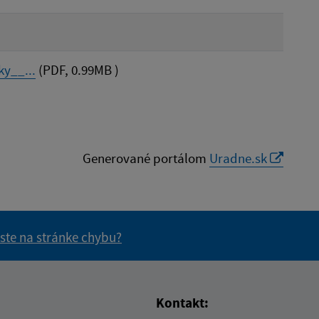
y__...
(PDF, 0.99MB )
Generované portálom
Uradne.sk
 ste na stránke chybu?
vás užitočné?
e pre vás užitočné?
Kontakt: