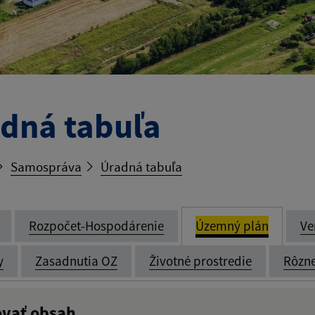
dná tabuľa
Samospráva
Úradná tabuľa
Rozpočet-Hospodárenie
Územný plán
Ve
y
Zasadnutia OZ
Životné prostredie
Rôzn
ovať obsah