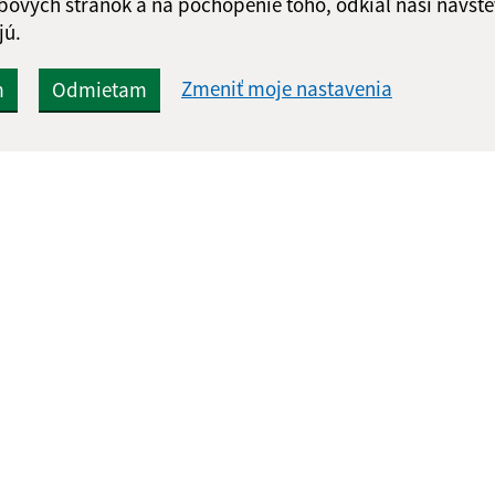
bových stránok a na pochopenie toho, odkiaľ naši návšte
jú.
Zmeniť moje nastavenia
m
Odmietam
Rýchle odkazy:
Aktualiz
nku
Ochrana osobných údajov
07.08.2026 
Obecný úrad
RSS
Tlačivá