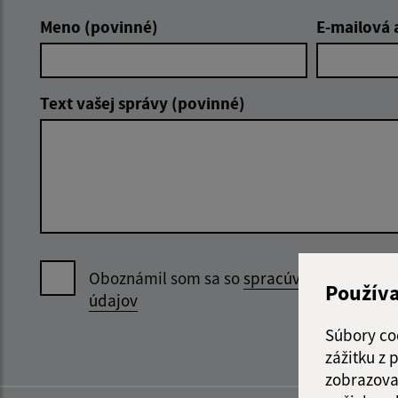
Meno (povinné)
E-mailová 
Text vašej správy (povinné)
Oboznámil som sa so
spracúvaním osobný
Použív
údajov
Súbory co
zážitku z
zobrazova