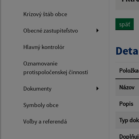
Názov
Krízový štáb obce
späť
Obecné zastupiteľstvo
Dátum 
Hlavný kontrolór
Deta
Oznamovanie
Filtr
Položka
protispoločenskej činnosti
Názov
Dokumenty
Popis
Symboly obce
Typ do
Voľby a referendá
Doplňuj