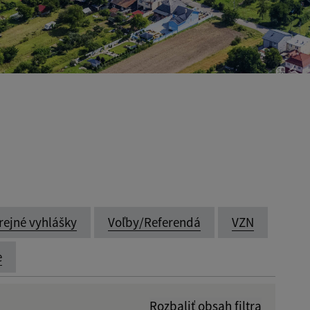
rejné vyhlášky
Voľby/Referendá
VZN
e
Rozbaliť obsah filtra