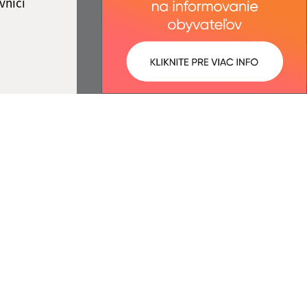
vníci
ované:
Správca obsahu:
07:04 hod.
Správca obsahu je Obec Belá nad
Cirochou.
Vytvorené v súlade s
Jednotným