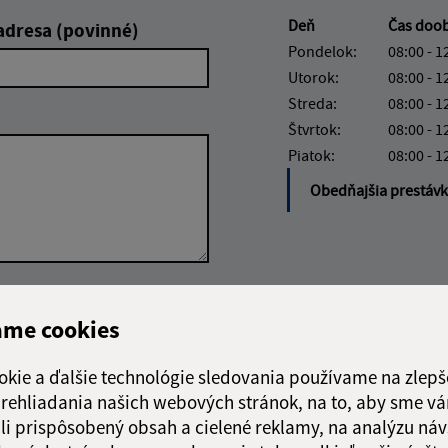
Deň
Čas doo
adresa (povinné)
Pondelok:
08:00 - 1
Utorok:
08:00 - 1
Streda:
08:00 - 1
Štvrtok:
08:00 - 1
Piatok:
08:00 - 1
Obedňajšia prestáv
Google reCaptcha Response
Odoslať
ch
ame cookies
správu
okie a ďalšie technológie sledovania používame na zlepš
 prehliadania našich webových stránok, na to, aby sme v
li prispôsobený obsah a cielené reklamy, na analýzu náv