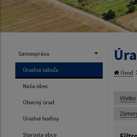
Úra
Samospráva
Úradná tabuľa
Úvod
Naša obec
Všetko
Obecný úrad
Zámer
Úradné hodiny
Starosta obce
Filtr