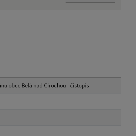
Dátum zverejnenia od:
Reset
nu obce Belá nad Cirochou - čistopis