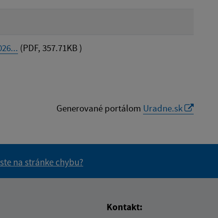
26...
(PDF, 357.71KB )
Generované portálom
Uradne.sk
 ste na stránke chybu?
vás užitočné?
e pre vás užitočné?
Kontakt: