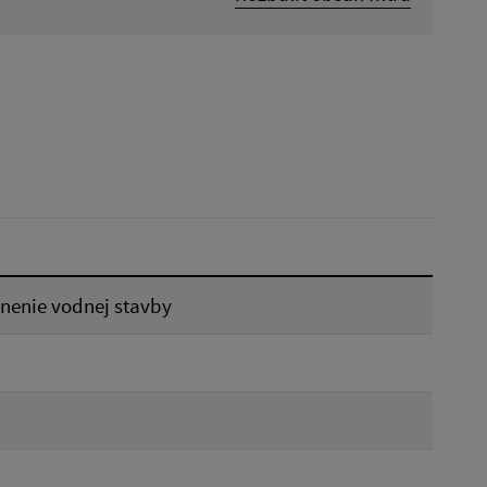
Dátum zverejnenia od:
Reset
čnenie vodnej stavby