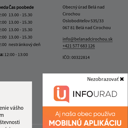
Obecný úrad Belá nad
beda
Čas poobede
Cirochou
2:00
13.00 - 15.30
Osloboditeľov 535/33
2:00
13.00 - 15.30
067 81 Belá nad Cirochou
2:00
13.00 - 15.30
2:00
13.00 - 15.30
info@belanadcirochou.sk
2:00
nestránkový deň
+421 577 683 126
ka:
12:00 - 13:00
IČO: 00322814
Nezobrazovať
enie vášho
ám
števnosti