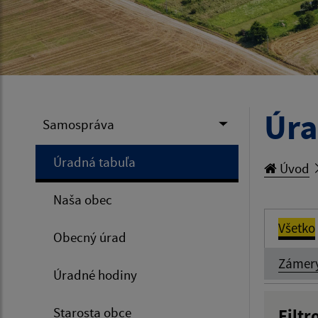
Úra
Samospráva
Úradná tabuľa
Úvod
Naša obec
Všetko
Obecný úrad
Zámer
Úradné hodiny
Starosta obce
Filtr