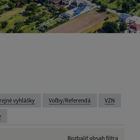
rejné vyhlášky
Voľby/Referendá
VZN
e
Rozbaliť obsah filtra