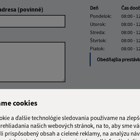
Deň
Čas doo
adresa (povinné)
Pondelok:
08:00 - 1
Utorok:
08:00 - 1
Streda:
08:00 - 1
Štvrtok:
08:00 - 1
Piatok:
08:00 - 1
Obedňajšia prestáv
Google reCaptcha Response
Odoslať
ch
ame cookies
správu
okie a ďalšie technológie sledovania používame na zlepš
 prehliadania našich webových stránok, na to, aby sme v
li prispôsobený obsah a cielené reklamy, na analýzu náv