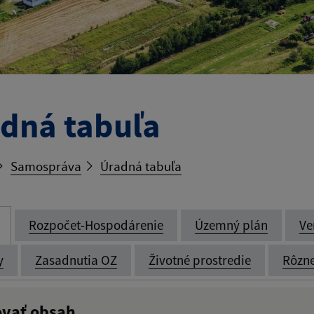
dná tabuľa
Samospráva
Úradná tabuľa
Rozpočet-Hospodárenie
Územný plán
Ve
y
Zasadnutia OZ
Životné prostredie
Rôzn
ovať obsah