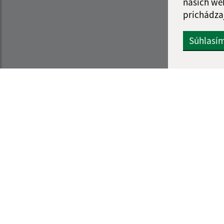
našich we
prichádza
Súhlasí
Informácie o stránke:
Navigácia:
Vyhlásenie o prístupnosti
Vytlačiť aktuálnu strá
Autorské práva
Mapa stránok
Ochrana osobných údajov
Cookies