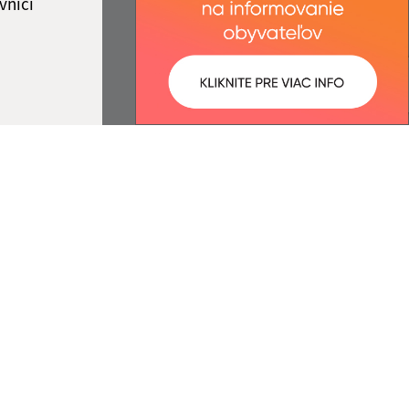
vníci
ované:
Správca obsahu:
07:04 hod.
Správca obsahu je Obec Belá nad
Cirochou.
Vytvorené v súlade s
Jednotným