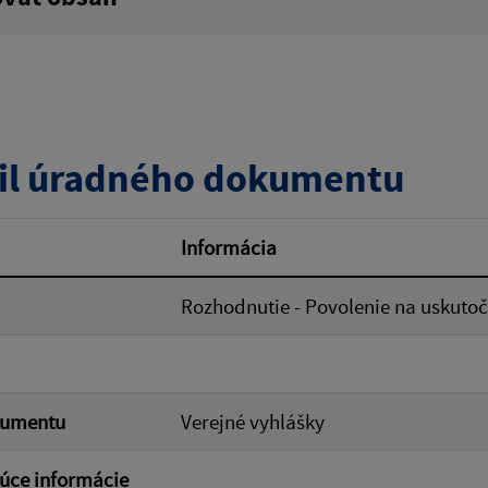
:
Popis:
zverejnenia do:
il úradného dokumentu
ovať
Informácia
Rozhodnutie - Povolenie na uskuto
kumentu
Verejné vyhlášky
úce informácie