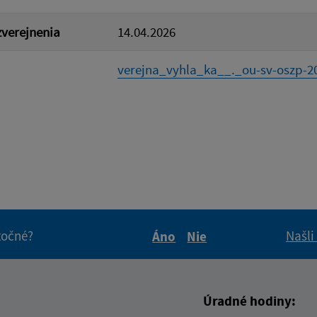
verejnenia
14.04.2026
verejna_vyhla_ka__._ou-sv-oszp-20
itočné?
Našli
Áno
Nie
Boli tieto informácie pre 
Boli tieto informáci
Úradné hodiny: