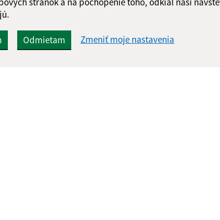
bových stránok a na pochopenie toho, odkiaľ naši návšte
jú.
Zmeniť moje nastavenia
m
Odmietam
Rýchle odkazy:
Aktualiz
nku
Ochrana osobných údajov
07.08.2026 
Obecný úrad
RSS
Tlačivá