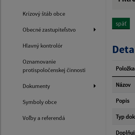
Názov
Krízový štáb obce
späť
Obecné zastupiteľstvo
Dátum 
Hlavný kontrolór
Deta
Oznamovanie
Filtr
Položka
protispoločenskej činnosti
Názov
Dokumenty
Popis
Symboly obce
Typ do
Voľby a referendá
Doplňuj