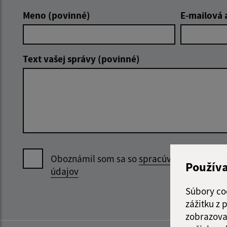
Meno (povinné)
E-mailová 
Text vašej správy (povinné)
Oboznámil som sa so
spracúvaním osobný
Použív
údajov
Súbory co
zážitku z
zobrazova