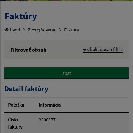
Faktúry
Úvod
Zverejňovanie
Faktúry
Filtrovať obsah
Rozbaliť obsah filtra
Hľadaný výraz:
späť
Hľadať v:
Detail faktúry
Typ dátumu:
Položka
Informácia
Dátum od:
Číslo
2600377
faktury