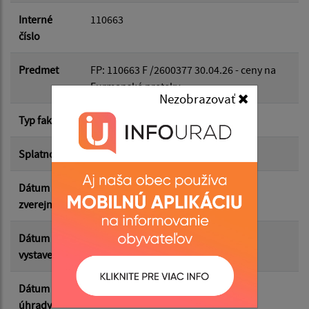
Dátum do:
Interné
110663
číslo
Suma od:
Predmet
FP: 110663 F /2600377 30.04.26 - ceny na
Furmanské preteky
Nezobrazovať
Suma do:
Typ faktúry
dodávateľská
Splatnosť
12.05.2026
Filtrovať
Reset
Dátum
04.05.2026
zverejnenia
Dátum
28.04.2026
vystavenia
Dátum
30.04.2026
úhrady