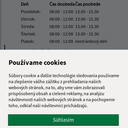
Deň
Čas doobeda
Čas poobede
Pondelok:
08:00 - 12:00
13.00 - 15.30
Utorok:
08:00 - 12:00
13.00 - 15.30
Streda:
08:00 - 12:00
13.00 - 15.30
Štvrtok:
08:00 - 12:00
13.00 - 15.30
Piatok:
08:00 - 12:00
nestránkový deň
Obedňajšia prestávka:
12:00 - 13:00
Používame cookies
Kontakt:
Súbory cookie a ďalšie technológie sledovania používame
Obecný úrad Belá nad Cirochou
na zlepšenie vášho zážitku z prehliadania našich
webových stránok, na to, aby sme vám zobrazovali
Osloboditeľov 535/33
prispôsobený obsah a cielené reklamy, na analýzu
067 81 Belá nad Cirochou
návštevnosti našich webových stránok a na pochopenie
toho, odkiaľ naši návštevníci prichádzajú.
info@belanadcirochou.sk
+421 577 683 126
Súhlasím
IČO: 00322814