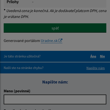
Prílohy
-
*
Uvedená cena je konečná. Ak je dodávateľ platcom DPH, cena
je vrátane DPH.
späť
Generované portálom
Uradne.sk
Je táto stránka užitočná?
Áno
Nie
Boli tieto 
Boli 
Našli ste na stránke chybu?
Napíšte nám
Napíšte nám:
Meno (povinné)