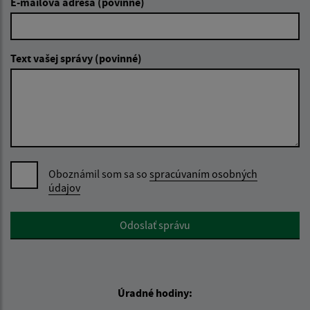
E-mailová adresa (povinné)
Text vašej správy (povinné)
Oboznámil som sa so
spracúvaním osobných
údajov
Google reCaptcha Response
Odoslať správu
Úradné hodiny: