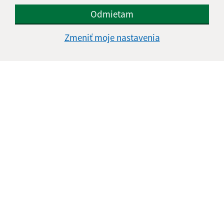
Odmietam
Zmeniť moje nastavenia
Informácie o stránke:
Vyhlásenie o prístupnosti
Autorské práva