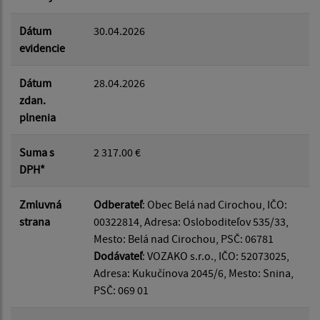
Dátum
30.04.2026
evidencie
Dátum
28.04.2026
zdan.
plnenia
Suma s
2 317.00 €
DPH*
Zmluvná
Odberateľ
: Obec Belá nad Cirochou, IČO:
strana
00322814, Adresa: Osloboditeľov 535/33,
Mesto: Belá nad Cirochou, PSČ: 06781
Dodávateľ
: VOZAKO s.r.o., IČO: 52073025,
Adresa: Kukučínova 2045/6, Mesto: Snina,
PSČ: 069 01