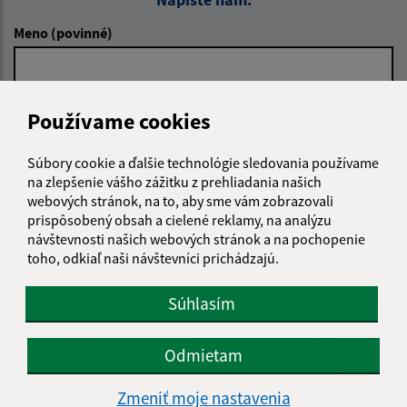
Meno (povinné)
E-mailová adresa (povinné)
Používame cookies
Súbory cookie a ďalšie technológie sledovania používame
Text vašej správy (povinné)
na zlepšenie vášho zážitku z prehliadania našich
webových stránok, na to, aby sme vám zobrazovali
prispôsobený obsah a cielené reklamy, na analýzu
návštevnosti našich webových stránok a na pochopenie
toho, odkiaľ naši návštevníci prichádzajú.
Súhlasím
Oboznámil som sa so
spracúvaním osobných
údajov
Odmietam
Google reCaptcha Response
Zmeniť moje nastavenia
Odoslať správu