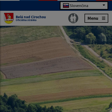
Slovenčina
Belá nad Cirochou
Menu
Oficiálna stránka