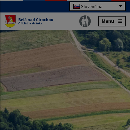
Slovenčina
Belá nad Cirochou
Menu
Oficiálna stránka