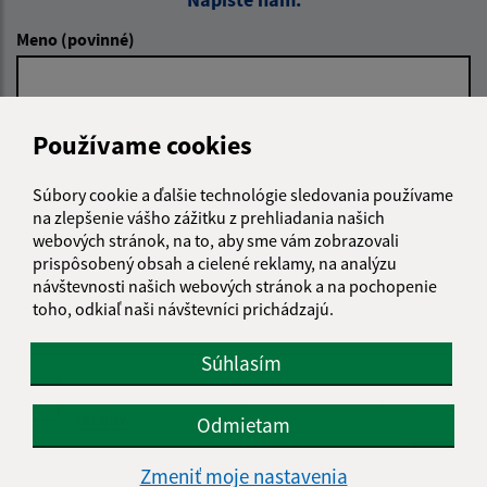
Meno (povinné)
E-mailová adresa (povinné)
Používame cookies
Súbory cookie a ďalšie technológie sledovania používame
Text vašej správy (povinné)
na zlepšenie vášho zážitku z prehliadania našich
webových stránok, na to, aby sme vám zobrazovali
prispôsobený obsah a cielené reklamy, na analýzu
návštevnosti našich webových stránok a na pochopenie
toho, odkiaľ naši návštevníci prichádzajú.
Súhlasím
Oboznámil som sa so
spracúvaním osobných
údajov
Odmietam
Google reCaptcha Response
Zmeniť moje nastavenia
Odoslať správu