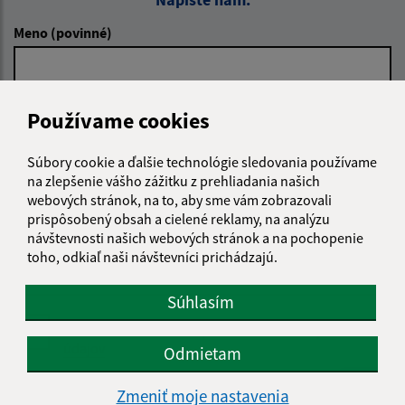
Meno (povinné)
E-mailová adresa (povinné)
Používame cookies
Súbory cookie a ďalšie technológie sledovania používame
Text vašej správy (povinné)
na zlepšenie vášho zážitku z prehliadania našich
webových stránok, na to, aby sme vám zobrazovali
prispôsobený obsah a cielené reklamy, na analýzu
návštevnosti našich webových stránok a na pochopenie
toho, odkiaľ naši návštevníci prichádzajú.
Súhlasím
Oboznámil som sa so
spracúvaním osobných
údajov
Odmietam
Google reCaptcha Response
Zmeniť moje nastavenia
Odoslať správu