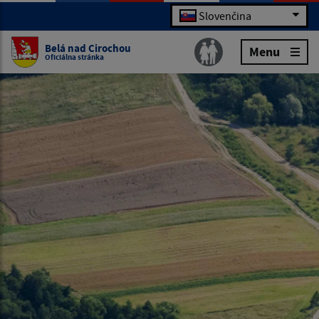
Slovenčina
Belá nad Cirochou
Menu
Oficiálna stránka