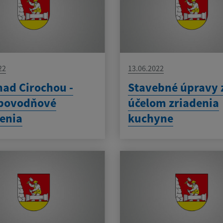
22
13.06.2022
nad Cirochou -
Stavebné úpravy 
ipovodňové
účelom zriadenia
enia
kuchyne