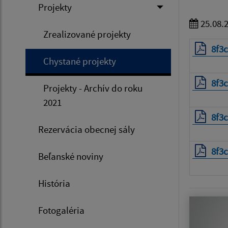
Projekty
25.08.
Zrealizované projekty
8f3
Chystané projekty
8f3
Projekty - Archív do roku
2021
8f3
Rezervácia obecnej sály
8f3
Beľanské noviny
História
Fotogaléria