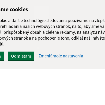
Štvrtok:
08:00 - 1
ame cookies
Piatok:
08:00 - 1
Obedňajšia prestáv
okie a ďalšie technológie sledovania používame na zlepš
 prehliadania našich webových stránok, na to, aby sme v
li prispôsobený obsah a cielené reklamy, na analýzu náv
bových stránok a na pochopenie toho, odkiaľ naši návšte
jú.
Google reCaptcha Response
Odoslať
ch
správu
Zmeniť moje nastavenia
m
Odmietam