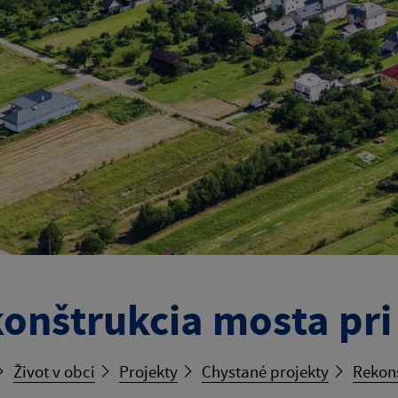
onštrukcia mosta pri
Život v obci
Projekty
Chystané projekty
Rekonš