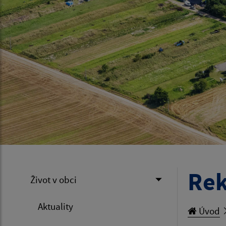
Rek
Život v obci
Aktuality
Úvod