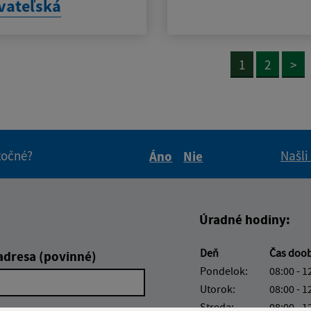
vateľská
1
2
>
itočné?
Našli
Áno
Nie
Boli tieto informácie pre 
Boli tieto informáci
Úradné hodiny:
Deň
Čas doo
adresa (povinné)
Pondelok:
08:00 - 1
Utorok:
08:00 - 1
Streda:
08:00 - 1