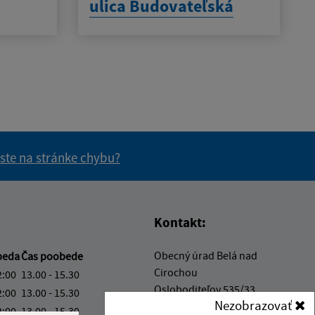
ulica Budovateľská
 ste na stránke chybu?
vás užitočné?
e pre vás užitočné?
Kontakt:
Obecný úrad Belá nad
beda
Čas poobede
Cirochou
2:00
13.00 - 15.30
Osloboditeľov 535/33
2:00
13.00 - 15.30
Nezobrazovať
067 81 Belá nad Cirochou
2:00
13.00 - 15.30