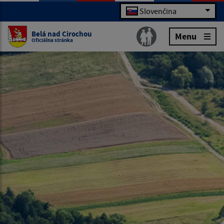
Slovenčina
Belá nad Cirochou
Menu
Oficiálna stránka