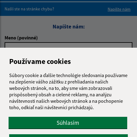
Našli ste na stránke chybu?
Napíšte nám
Napíšte nám:
Meno (povinné)
Používame cookies
E-mailová adresa (povinné)
Súbory cookie a ďalšie technológie sledovania používame
na zlepšenie vášho zážitku z prehliadania našich
Text vašej správy (povinné)
webových stránok, na to, aby sme vám zobrazovali
prispôsobený obsah a cielené reklamy, na analýzu
návštevnosti našich webových stránok a na pochopenie
toho, odkiaľ naši návštevníci prichádzajú.
Súhlasím