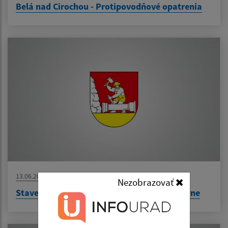
Belá nad Cirochou - Protipovodňové opatrenia
13.06.2022
Nezobrazovať
Stavebné úpravy za účelom zriadenia kuchyne