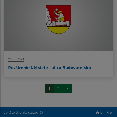
25.05.2021
Rozšírenie NN siete - ulica Budovateľská
1
2
>
Je táto stránka užitočná?
Áno
Nie
Boli tieto 
Boli 