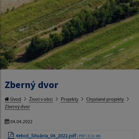
Zberný dvor
Úvod
Život v obci
Projekty
Chystané projekty
Zberný dvor
04.04.2022
4ebcd_Situácia_04_2022.pdf
| PDF | 0.31 Mb