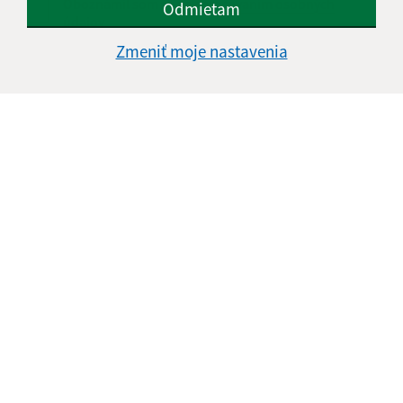
Oboznámil som sa so
spracúvaním osobných
Odmietam
údajov
Zmeniť moje nastavenia
Google reCaptcha Response
Odoslať správu
Úradné hodiny:
Deň
Čas doobeda
Čas poobede
Pondelok:
08:00 - 12:00
13.00 - 15.30
Utorok:
08:00 - 12:00
13.00 - 15.30
Streda:
08:00 - 12:00
13.00 - 15.30
Štvrtok:
08:00 - 12:00
13.00 - 15.30
Piatok:
08:00 - 12:00
nestránkový deň
Obedňajšia prestávka:
12:00 - 13:00
Kontakt: