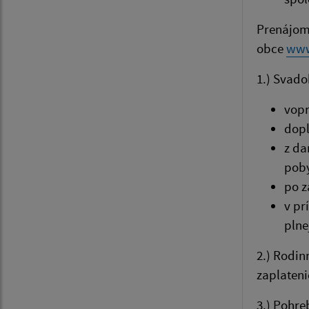
Prenájom 
obce
www
1.) Svado
vopr
dopl
z da
poby
po z
v pr
plne
2.) Rodin
zaplateni
3.) Pohre