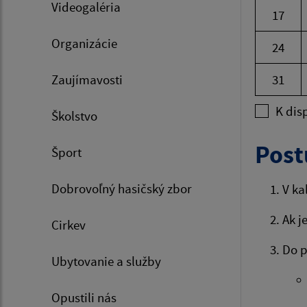
Videogaléria
17
Organizácie
24
Zaujímavosti
31
K disp
Školstvo
Post
Šport
Dobrovoľný hasičský zbor
V ka
Ak j
Cirkev
Do 
Ubytovanie a služby
Opustili nás