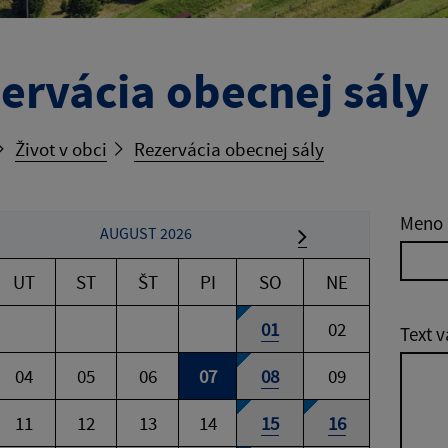
ervácia obecnej sály
Život v obci
Rezervácia obecnej sály
Meno 
AUGUST 2026
UT
ST
ŠT
PI
SO
NE
01
02
Text v
04
05
06
07
08
09
11
12
13
14
15
16