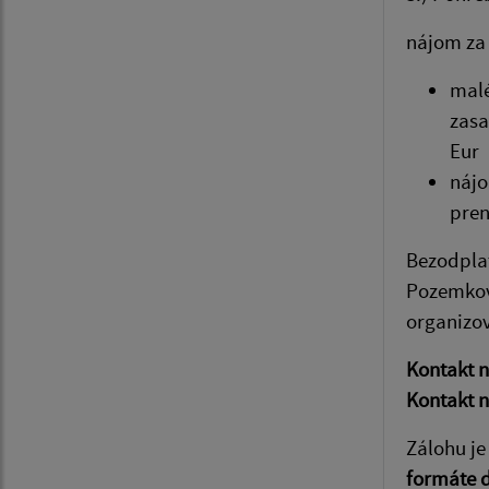
nájom za 
malé
zasa
Eur
nájo
pren
Bezodplat
Pozemkové
organizov
Kontakt 
Kontakt 
Zálohu je
formáte d