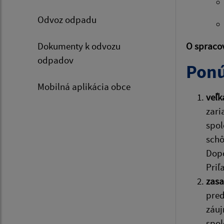
Odvoz odpadu
Dokumenty k odvozu
O spraco
odpadov
Pon
Mobilná aplikácia obce
veľk
zari
spol
schô
Dopo
Priľ
zasa
pred
záuj
spol