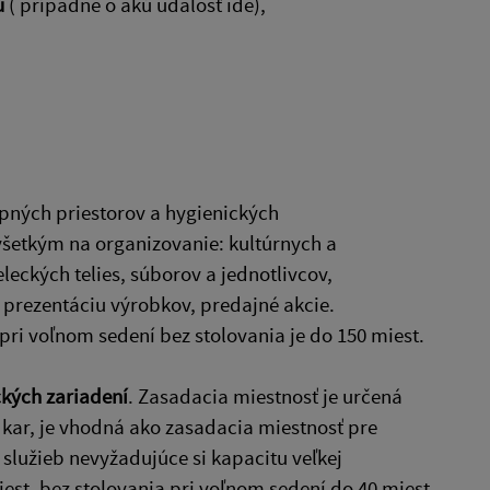
u
( prípadne o akú udalosť ide),
upných priestorov a hygienických
všetkým na organizovanie: kultúrnych a
eckých telies, súborov a jednotlivcov,
 prezentáciu výrobkov, predajné akcie.
pri voľnom sedení bez stolovania je do 150 miest.
ckých zariadení
. Zasadacia miestnosť je určená
 kar, je vhodná ako zasadacia miestnosť pre
služieb nevyžadujúce si kapacitu veľkej
iest, bez stolovania pri voľnom sedení do 40 miest.