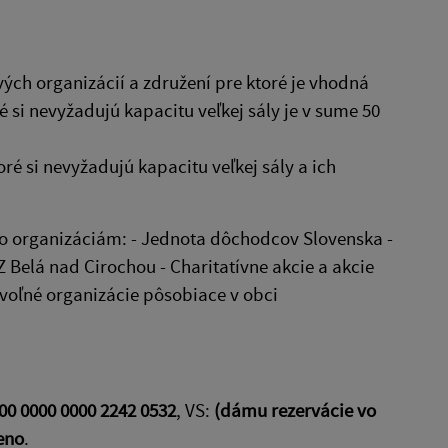
vých organizácií a združení pre ktoré je vhodná
 si nevyžadujú kapacitu veľkej sály je v sume 50
ré si nevyžadujú kapacitu veľkej sály a ich
o organizáciám: - Jednota dôchodcov Slovenska -
Belá nad Cirochou - Charitatívne akcie a akcie
voľné organizácie pôsobiace v obci
č
00 0000 0000 2242 0532
, VS:
(dámu rezervácie vo
eno
.