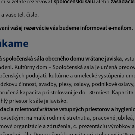
či si želáte rezervovať
spoločenskú sálu
alebo
zasadačk
a vaše tel. číslo.
vaní vašej rezervácie vás budeme informovať e-mailom.
úkame
á spoločenská sála obecného domu vrátane javiska
, vst
adení. Kultúrny dom – Spoločenská sála je určená predo
očenských podujatí, kultúrne a umelecké vystúpenia umel
dzkovú činnosť, svadby, plesy, oslavy, podnikové oslavy,
ručená kapacita pri stolovaní je do 130 miest. Kapacita 
ahlý priestor k sále je javisko.
dacia miestnosť vrátane vstupných priestorov a hygieni
ovšetkým: na malé rodinné stretnutia, pracovné jubileá,
mové organizácie a združenia, c. prezentáciu výrobkov a 
očenskej sály. Doporučená kapacita pri stolovaní je 25 m