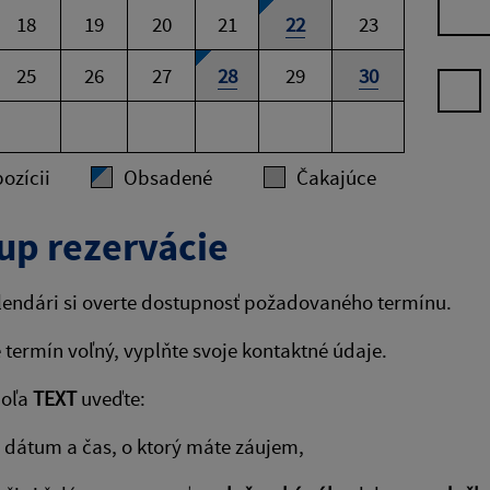
18
19
20
21
22
23
25
26
27
28
29
30
ozícii
Obsadené
Čakajúce
up rezervácie
lendári si overte dostupnosť požadovaného termínu.
e termín voľný, vyplňte svoje kontaktné údaje.
poľa
TEXT
uveďte:
dátum a čas, o ktorý máte záujem,