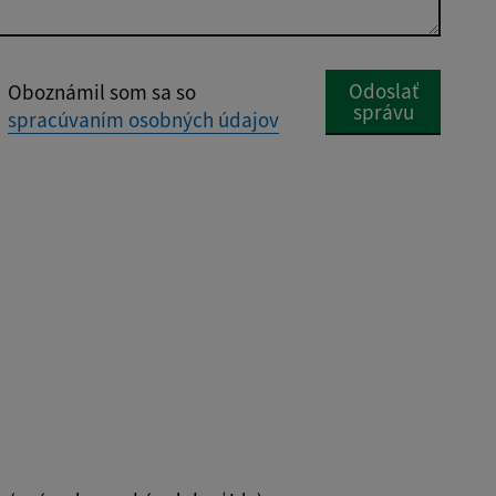
Google reCaptcha 
Odoslať
Oboznámil som sa so
správu
spracúvaním osobných údajov