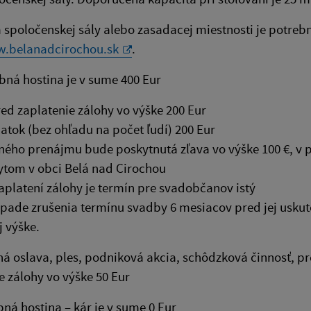
spoločenskej sály alebo zasadacej miestnosti je potrebn
.belanadcirochou.sk
.
bná hostina je v sume 400 Eur
ed zaplatenie zálohy vo výške 200 Eur
atok (bez ohľadu na počet ľudí) 200 Eur
ného prenájmu bude poskytnutá zľava vo výške 100 €, v p
tom v obci Belá nad Cirochou
aplatení zálohy je termín pre svadobčanov istý
ípade zrušenia termínu svadby 6 mesiacov pred jej usk
j výške.
ná oslava, ples, podniková akcia, schôdzková činnosť, p
e zálohy vo výške 50 Eur
bná hostina – kár je v sume 0 Eur