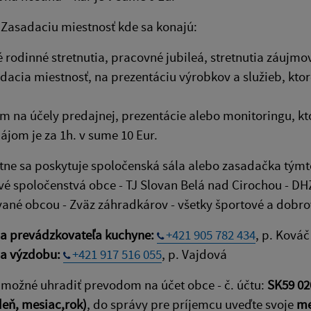
Zasadaciu miestnosť kde sa konajú:
 rodinné stretnutia, pracovné jubileá, stretnutia záujmo
dacia miestnosť, na prezentáciu výrobkov a služieb, ktoré
m na účely predajnej, prezentácie alebo monitoringu, kto
ájom je za 1h. v sume 10 Eur.
ne sa poskytuje spoločenská sála alebo zasadačka týmt
 spoločenstvá obce - TJ Slovan Belá nad Cirochou - DHZ 
ané obcou - Zväz záhradkárov - všetky športové a dobro
na prevádzkovateľa kuchyne:
+421 905 782 434
, p. Ková
na výzdobu:
+421 917 516 055
, p. Vajdová
 možné uhradiť prevodom na účet obce - č. účtu:
SK59 02
eň, mesiac,rok)
, do správy pre príjemcu uveďte svoje
m