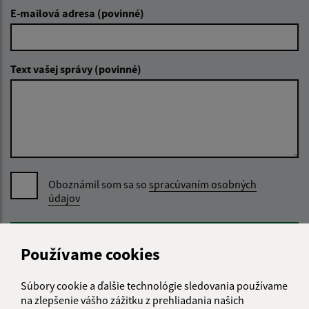
E-mailová adresa (povinné)
Text vašej správy (povinné)
Oboznámil som sa so
spracúvaním osobných
údajov
Google reCaptcha Response
Odoslať správu
Používame cookies
Súbory cookie a ďalšie technológie sledovania používame
na zlepšenie vášho zážitku z prehliadania našich
Úradné hodiny: