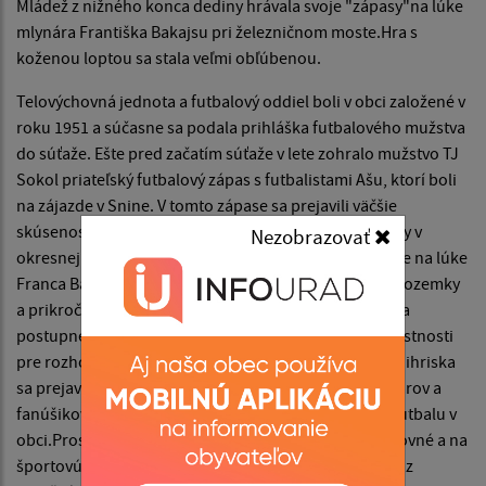
Mládež z nižného konca dediny hrávala svoje "zápasy"na lúke
mlynára Františka Bakajsu pri železničnom moste.Hra s
koženou loptou sa stala veľmi obľúbenou.
Telovýchovná jednota a futbalový oddiel boli v obci založené v
roku 1951 a súčasne sa podala prihláška futbalového mužstva
do súťaže. Ešte pred začatím súťaže v lete zohralo mužstvo TJ
Sokol priateľský futbalový zápas s futbalistami Ašu, ktorí boli
na zájazde v Snine. V tomto zápase sa prejavili väčšie
skúsenosti hostí, ktorí vyhrali vysoko 11:0. Prvé zápasy v
Nezobrazovať
okresnej súťaži sa hrali na lúke pri železničnom moste na lúke
Franca Bakajsu. Za pomoci Antona Olexu sa vybavili pozemky
a prikročilo sa k výstavbe ihriska, kde sa zasiala tráva a
postupne sa začalo s výstavbou obliekárni, malej miestnosti
pre rozhodcou a oplotenia. Pri brigádnickej výstavbe ihriska
sa prejavila vysoká miera iniciatívy a zápalu funkcionárov a
fanúšikov vznikajúceho a vzmáhajúceho sa športu - futbalu v
obci.Prostriedkov na športovú činnosť najmä na cestovné a na
športovú výstroj bolo málo a zaobstarávali sa výlučne z