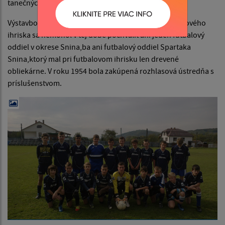
tanečných zábav.
Výstavbou murovanej obliekárne a ohradením futbalového
ihriska sa nemohol v tej dobe pochváliť ani jeden futbalový
oddiel v okrese Snina,ba ani futbalový oddiel Spartaka
Snina,ktorý mal pri futbalovom ihrisku len drevené
obliekárne. V roku 1954 bola zakúpená rozhlasová ústredňa s
príslušenstvom.