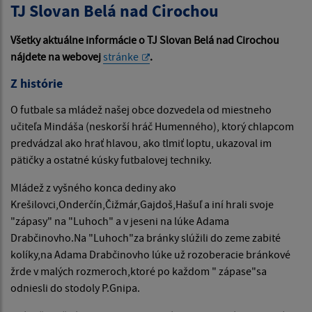
TJ Slovan Belá nad Cirochou
Všetky aktuálne informácie o TJ Slovan Belá nad Cirochou
nájdete na webovej
stránke
.
Z histórie
O futbale sa mládež našej obce dozvedela od miestneho
učiteľa Mindáša (neskorší hráč Humenného), ktorý chlapcom
predvádzal ako hrať hlavou, ako tlmiť loptu, ukazoval im
pätičky a ostatné kúsky futbalovej techniky.
Mládež z vyšného konca dediny ako
Krešilovci,Onderčín,Čižmár,Gajdoš,Hašuľ a iní hrali svoje
"zápasy" na "Luhoch" a v jeseni na lúke Adama
Drabčinovho.Na "Luhoch"za bránky slúžili do zeme zabité
kolíky,na Adama Drabčinovho lúke už rozoberacie bránkové
žrde v malých rozmeroch,ktoré po každom " zápase"sa
odniesli do stodoly P.Gnipa.