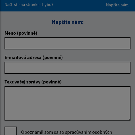
Našli ste na stránke chybu?
Napíšte nám
Napíšte nám:
Meno (povinné)
E-mailová adresa (povinné)
Text vašej správy (povinné)
Oboznámil som sa so
spracúvaním osobných