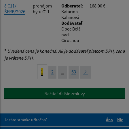
č.C11/
prenájom
Odberateľ
:
168.00 €
ŠFRB/2026
bytu C11
Katarína
Kalanová
Dodávateľ
:
Obec Belá
nad
Cirochou
*
Uvedená cena je konečná. Ak je dodávateľ platcom DPH, cena
je vrátane DPH.
1
2
...
63
Načítať ďalšie zmluvy
Je táto stránka užitočná?
Áno
Nie
Boli tieto 
Boli 