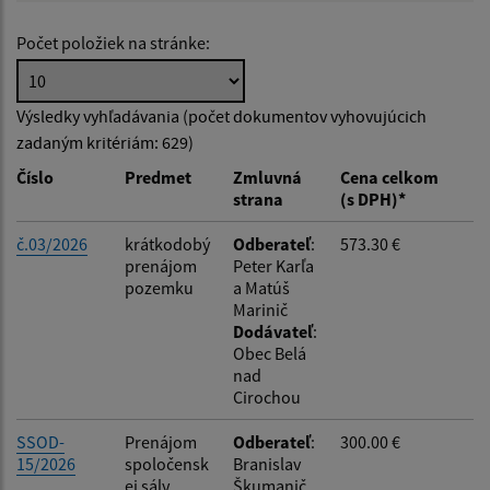
Počet položiek na stránke:
Hľadať v:
Výsledky vyhľadávania (počet dokumentov vyhovujúcich
zadaným kritériám: 629)
Typ dátumu:
Číslo
Predmet
Zmluvná
Cena celkom
strana
(s DPH)*
Dátum od:
č.03/2026
krátkodobý
Odberateľ
:
573.30 €
prenájom
Peter Karľa
pozemku
a Matúš
Dátum do:
Marinič
Dodávateľ
:
Obec Belá
Suma od:
nad
Cirochou
SSOD-
Prenájom
Odberateľ
:
300.00 €
Suma do:
15/2026
spoločensk
Branislav
ej sály
Škumanič