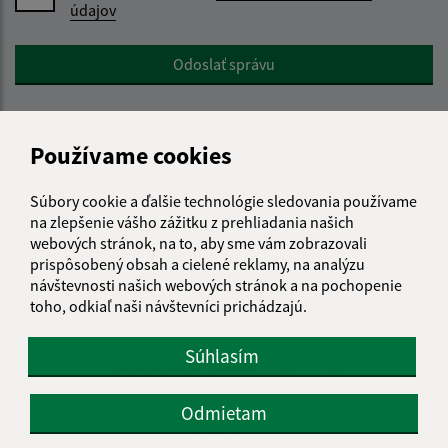
údajov
Google reCaptcha Response
Odoslať správu
Používame cookies
Úradné hodiny:
Súbory cookie a ďalšie technológie sledovania používame
Deň
Čas doobeda
Čas poobede
na zlepšenie vášho zážitku z prehliadania našich
Pondelok:
08:00 - 12:00
13.00 - 15.30
webových stránok, na to, aby sme vám zobrazovali
Utorok:
08:00 - 12:00
13.00 - 15.30
prispôsobený obsah a cielené reklamy, na analýzu
Streda:
08:00 - 12:00
13.00 - 15.30
návštevnosti našich webových stránok a na pochopenie
Štvrtok:
08:00 - 12:00
13.00 - 15.30
toho, odkiaľ naši návštevníci prichádzajú.
Piatok:
08:00 - 12:00
nestránkový deň
Súhlasím
Obedňajšia prestávka:
12:00 - 13:00
Odmietam
Kontakt: