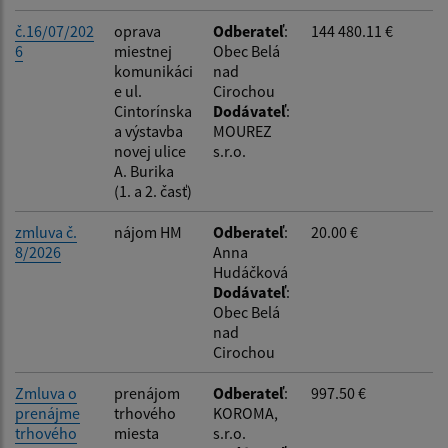
č.16/07/202
oprava
Odberateľ
:
144 480.11 €
6
miestnej
Obec Belá
komunikáci
nad
e ul.
Cirochou
Cintorínska
Dodávateľ
:
a výstavba
MOUREZ
novej ulice
s.r.o.
A. Burika
(1. a 2. časť)
zmluva č.
nájom HM
Odberateľ
:
20.00 €
8/2026
Anna
Hudáčková
Dodávateľ
:
Obec Belá
nad
Cirochou
Zmluva o
prenájom
Odberateľ
:
997.50 €
prenájme
trhového
KOROMA,
trhového
miesta
s.r.o.