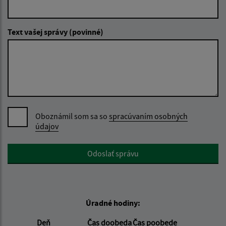
Text vašej správy (povinné)
Oboznámil som sa so
spracúvaním osobných
údajov
Google reCaptcha Response
Odoslať správu
Úradné hodiny:
Deň
Čas doobeda
Čas poobede