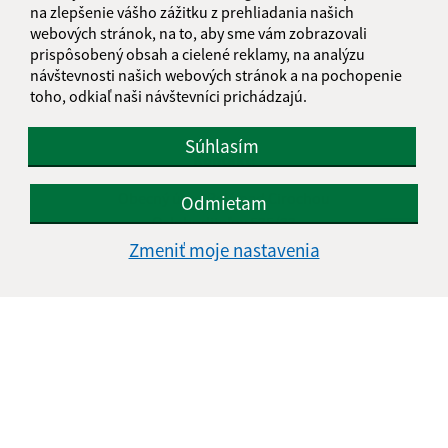
Streda:
08:00 - 12:00
13.00 - 15.30
na zlepšenie vášho zážitku z prehliadania našich
Štvrtok:
08:00 - 12:00
13.00 - 15.30
webových stránok, na to, aby sme vám zobrazovali
prispôsobený obsah a cielené reklamy, na analýzu
Piatok:
08:00 - 12:00
nestránkový deň
návštevnosti našich webových stránok a na pochopenie
Obedňajšia prestávka:
12:00 - 13:00
toho, odkiaľ naši návštevníci prichádzajú.
Súhlasím
Kontakt:
Obecný úrad Belá nad Cirochou
Odmietam
Osloboditeľov 535/33
067 81 Belá nad Cirochou
Zmeniť moje nastavenia
info@belanadcirochou.sk
+421 577 683 126
IČO: 00322814