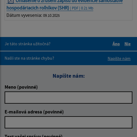
Ohlásenie o zrušení zápisu do evidencie samostatne
hospodáriacich roľníkov (SHR)
| PDF | 0.21 Mb
Dátum vyvesenia:
09.10.2025
Je táto stránka užitočná?
Áno
Nie
Boli tieto 
Boli 
Našli ste na stránke chybu?
Napíšte nám
Napíšte nám:
Meno (povinné)
E-mailová adresa (povinné)
Text vašej správy (povinné)