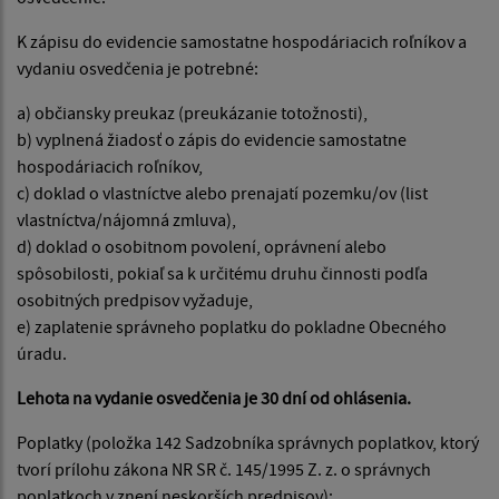
K zápisu do evidencie samostatne hospodáriacich roľníkov a
vydaniu osvedčenia je potrebné:
a) občiansky preukaz (preukázanie totožnosti),
b) vyplnená žiadosť o zápis do evidencie samostatne
hospodáriacich roľníkov,
c) doklad o vlastníctve alebo prenajatí pozemku/ov (list
vlastníctva/nájomná zmluva),
d) doklad o osobitnom povolení, oprávnení alebo
spôsobilosti, pokiaľ sa k určitému druhu činnosti podľa
osobitných predpisov vyžaduje,
e) zaplatenie správneho poplatku do pokladne Obecného
úradu.
Lehota na vydanie osvedčenia je 30 dní od ohlásenia.
Poplatky (položka 142 Sadzobníka správnych poplatkov, ktorý
tvorí prílohu zákona NR SR č. 145/1995 Z. z. o správnych
poplatkoch v znení neskorších predpisov):