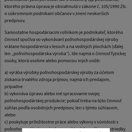
ktorého právna úprava je obsiahnutá v zákone č. 105/1990 Zb.
o súkromnom podnikaní občanov v znení neskorších
predpisov.
Samostatne hospodáriacim roľníkom je podnikateľ, ktorého
činnosť spočíva vo vykonávaní poľnohospodárskej výroby
vrátane hospodárenia v lesoch a na vodných plochách (ďalej
len „poľnohospodárska výroba“). Ide najmä o činnosť fyzickej
osoby, ktorá osobne alebo pomocou iných osôb:
a) vyrába výrobky poľnohospodárskej výroby za účelom
získania trvalého zdroja príjmov, najmä ich predajom,
prípadne
b) vykonáva úpravu alebo iné spracovanie svojej
poľnohospodárskej produkcie; pokiaľ treba na túto činnosť
súhlas podľa osobitných predpisov, len s týmto súhlasom,
alebo
c) poskytuje príležitostne práce alebo výkony v súvislosti s
poľnohospodárskou výrobou, pri ktorých využíva prostriedky