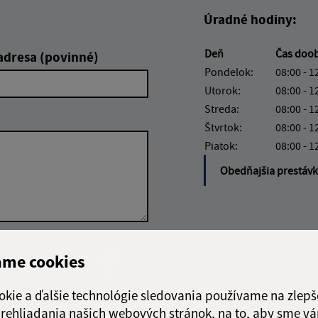
Úradné hodiny:
Deň
Čas doo
adresa (povinné)
Pondelok:
08:00 - 1
Utorok:
08:00 - 1
Streda:
08:00 - 1
Štvrtok:
08:00 - 1
Piatok:
08:00 - 1
Obedňajšia prestáv
Google reCaptcha Response
Odoslať
ch
ame cookies
správu
okie a ďalšie technológie sledovania používame na zlepš
 prehliadania našich webových stránok, na to, aby sme v