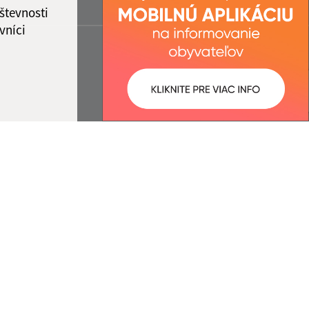
števnosti
vníci
ované:
Správca obsahu:
07:04 hod.
Správca obsahu je Obec Belá nad