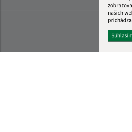
zobrazova
našich we
prichádza
Súhlasí
Informácie o stránke:
Navigácia:
Vyhlásenie o prístupnosti
Vytlačiť aktuálnu strá