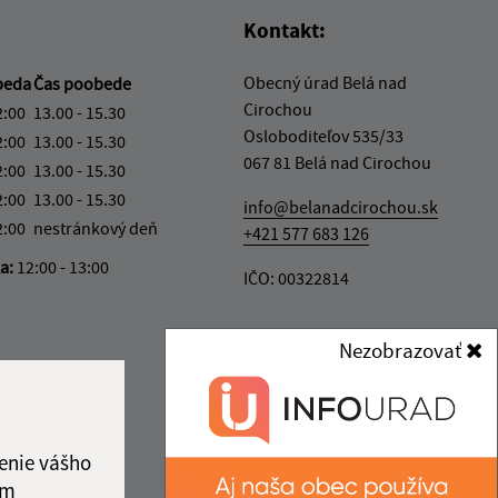
Kontakt:
Obecný úrad Belá nad
beda
Čas poobede
Cirochou
2:00
13.00 - 15.30
Osloboditeľov 535/33
2:00
13.00 - 15.30
067 81 Belá nad Cirochou
2:00
13.00 - 15.30
2:00
13.00 - 15.30
info@belanadcirochou.sk
2:00
nestránkový deň
+421 577 683 126
ka:
12:00 - 13:00
IČO: 00322814
Nezobrazovať
enie vášho
ám