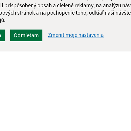
li prispôsobený obsah a cielené reklamy, na analýzu náv
bových stránok a na pochopenie toho, odkiaľ naši návšte
jú.
Zmeniť moje nastavenia
m
Odmietam
Rýchle odkazy:
Aktualiz
nku
Ochrana osobných údajov
07.08.2026 