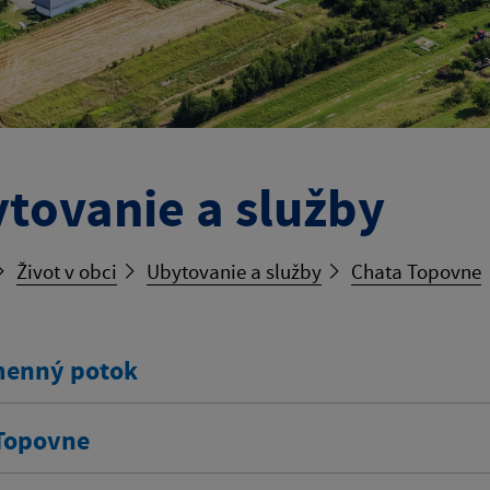
tovanie a služby
Život v obci
Ubytovanie a služby
Chata Topovne
enný potok
Topovne