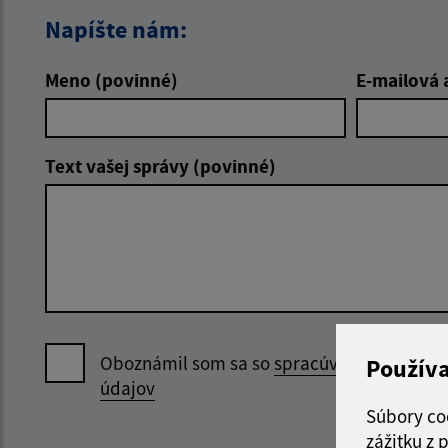
Napíšte nám:
Meno (povinné)
E-mailová 
Text vašej správy (povinné)
Oboznámil som sa so
spracúvaním osobný
Použív
údajov
Súbory co
zážitku z