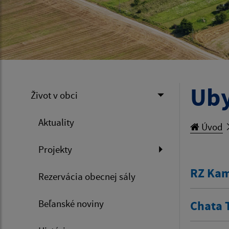
Uby
Život v obci
Aktuality
Úvod
Projekty
RZ Kam
Rezervácia obecnej sály
Beľanské noviny
Chata 