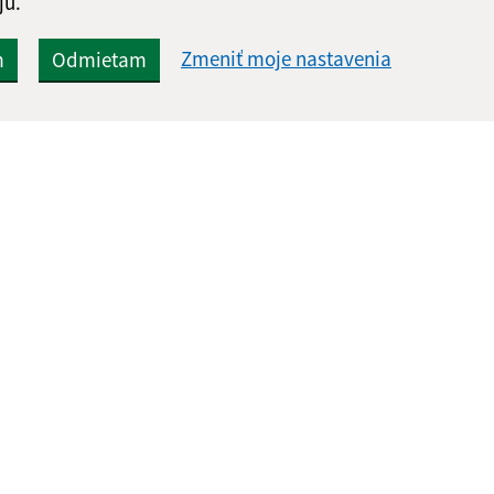
jú.
Zmeniť moje nastavenia
m
Odmietam
Rýchle odkazy:
Aktualiz
nku
Ochrana osobných údajov
07.08.2026 
Obecný úrad
RSS
Tlačivá
Kontakty