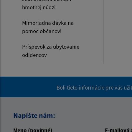
hmotnej núdzi
Mimoriadna dávka na
pomoc občanovi
Príspevok za ubytovanie
odídencov
Boli tieto informácie pre vás už
Napíšte nám:
Meno (povinné)
E-mailová 