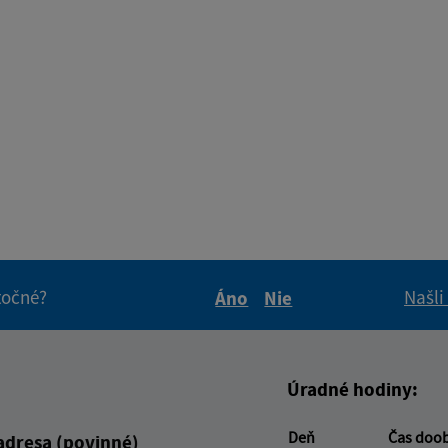
itočné?
Našli
Áno
Nie
Boli tieto informácie pre 
Boli tieto informáci
Úradné hodiny:
Deň
Čas doo
adresa (povinné)