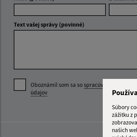
Text vašej správy (povinné)
Oboznámil som sa so
spracúvaním osobný
Použív
údajov
Súbory co
zážitku z
zobrazova
našich we