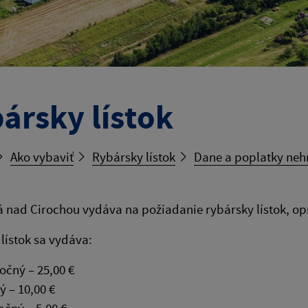
ársky lístok
Ako vybaviť
Rybársky lístok
Dane a poplatky nehn
 nad Cirochou vydáva na požiadanie rybársky lístok, opr
lístok sa vydáva:
ročný – 25,00 €
ý – 10,00 €