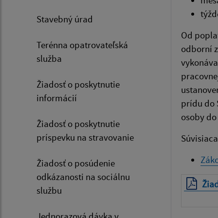
mesa
týžd
Stavebný úrad
Od poplat
Terénna opatrovateľská
odborní z
služba
vykonávan
pracovnej
Žiadosť o poskytnutie
ustanoven
informácií
prídu do 
osoby do 
Žiadosť o poskytnutie
príspevku na stravovanie
Súvisiaca 
Záko
Žiadosť o posúdenie
odkázanosti na sociálnu
Žiad
službu
Jednorazová dávka v