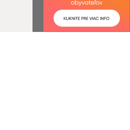
ované:
Správca obsahu:
07:04 hod.
Správca obsahu je Obec Belá nad
Cirochou.
Vytvorené v súlade s
Jednotným
dizajn manuálom elektronických