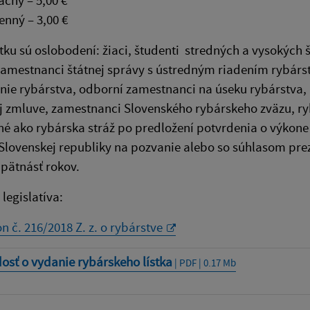
čný – 5,00 €
enný – 3,00 €
ku sú oslobodení: žiaci, študenti stredných a vysokých 
amestnanci štátnej správy s ústredným riadením rybárst
ie rybárstva, odborní zamestnanci na úseku rybárstva, 
 zmluve, zamestnanci Slovenského rybárskeho zväzu, ry
é ako rybárska stráž po predložení potvrdenia o výkone 
Slovenskej republiky na pozvanie alebo so súhlasom pre
pätnásť rokov.
legislatíva:
n č. 216/2018 Z. z. o rybárstve
osť o vydanie rybárskeho lístka
| PDF | 0.17 Mb