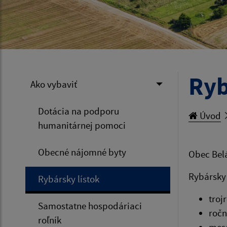
Ryb
Ako vybaviť
Dotácia na podporu
Úvod
humanitárnej pomoci
Obecné nájomné byty
Obec Belá
Rybársky 
Rybársky lístok
troj
Samostatne hospodáriaci
ročn
roľník