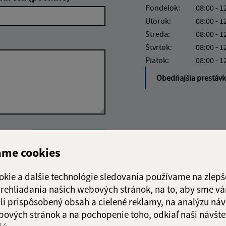
Pondelok:
08:00 - 1
Utorok:
08:00 - 1
Streda:
08:00 - 1
Štvrtok:
08:00 - 1
Piatok:
08:00 - 1
Obedňajšia prestáv
Google reCaptcha Response
Odoslať
ch
správu
ame cookies
okie a ďalšie technológie sledovania používame na zlepš
 prehliadania našich webových stránok, na to, aby sme v
li prispôsobený obsah a cielené reklamy, na analýzu náv
bových stránok a na pochopenie toho, odkiaľ naši návšte