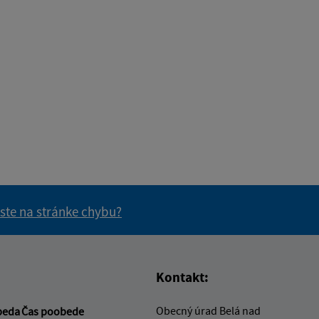
 ste na stránke chybu?
vás užitočné?
e pre vás užitočné?
Kontakt:
Obecný úrad Belá nad
beda
Čas poobede