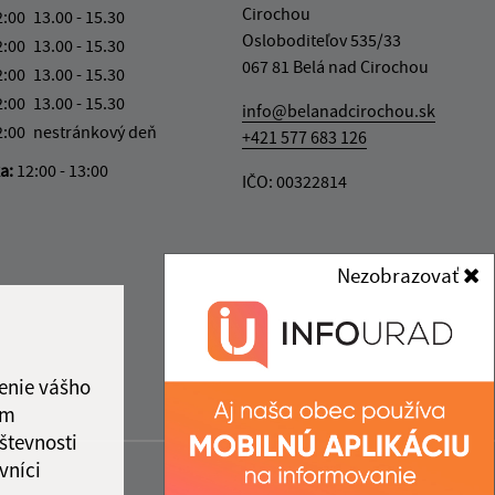
Cirochou
2:00
13.00 - 15.30
Osloboditeľov 535/33
2:00
13.00 - 15.30
067 81 Belá nad Cirochou
2:00
13.00 - 15.30
2:00
13.00 - 15.30
info@belanadcirochou.sk
2:00
nestránkový deň
+421 577 683 126
ka:
12:00 - 13:00
IČO: 00322814
Nezobrazovať
enie vášho
ám
števnosti
vníci