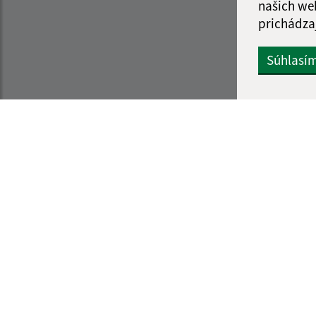
našich we
prichádza
Súhlasí
Informácie o stránke:
Navigácia:
Vyhlásenie o prístupnosti
Vytlačiť aktuálnu strá
Autorské práva
Mapa stránok
Ochrana osobných údajov
Cookies