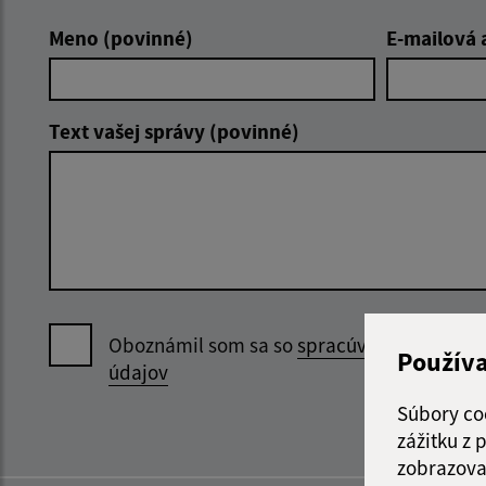
Meno (povinné)
E-mailová 
Text vašej správy (povinné)
Oboznámil som sa so
spracúvaním osobný
Použív
údajov
Súbory co
zážitku z
zobrazova