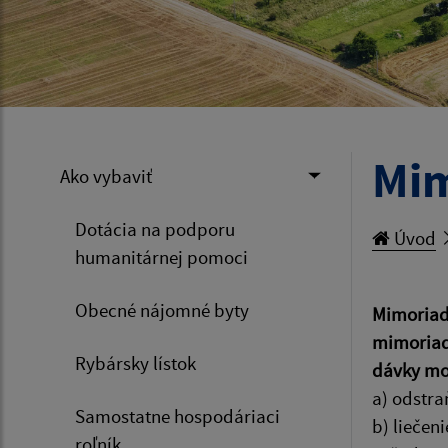
Mim
Ako vybaviť
Dotácia na podporu
Úvod
humanitárnej pomoci
Obecné nájomné byty
Mimoriadn
mimoriadn
Rybársky lístok
dávky mo
a) odstra
Samostatne hospodáriaci
b) liečen
roľník