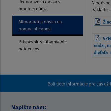
Jednorazová dávka v
V odôvod
hmotnej núdzi
základe s
Mimoriadna dávka na
Žia
pomoc občanovi
VZN
Príspevok za ubytovanie
núdzi, m
odídencov
dieťaťa
| 
Boli tieto informácie pre vás už
Napíšte nám: