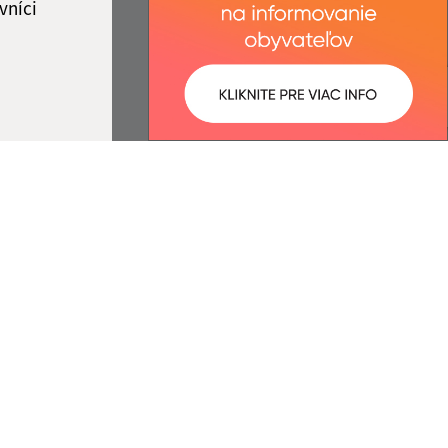
vníci
ované:
Správca obsahu:
13:25 hod.
Správca obsahu je Obec Belá nad
Cirochou.
Vytvorené v súlade s
Jednotným