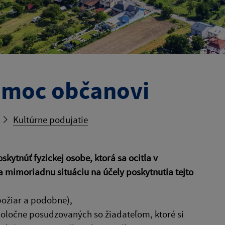
omoc občanovi
Kultúrne podujatie
ytnúť fyzickej osobe, ktorá sa ocitla v
Za mimoriadnu situáciu na účely poskytnutia tejto
požiar a podobne),
poločne posudzovaných so žiadateľom, ktoré si