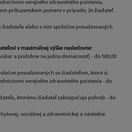
redníctvom verejného zdravotného poistenia,
mom príbuzenskom pomere v prípade, že žiadateľ
vot žiadateľa alebo s ním spoločne posudzovaných
teľovi v maximálnej výške nasledovne:
 požiar a podobne na jednu domácnosť) - do 500,00
poločne posudzovaných so žiadateľom, ktoré si
redníctvom verejného zdravotného poistenia - do
dateľa, ktorému žiadateľ zabezpečuje pohreb - do
bytovej, sociálnej a zdravotníckej a následne