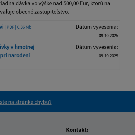
dna dávka vo výške nad 500,00 Eur, ktorú na
vaľuje obecné zastupiteľstvo.
vi
Dátum vyvesenia:
| PDF | 0.36 Mb
09.10.2025
ávky v hmotnej
Dátum vyvesenia:
pri narodení
09.10.2025
 ste na stránke chybu?
vás užitočné?
e pre vás užitočné?
Kontakt: