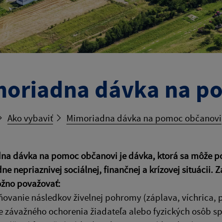
oriadna dávka na p
Ako vybaviť
Mimoriadna dávka na pomoc občanovi
a dávka na pomoc občanovi je dávka, ktorá sa môže posk
e nepriaznivej sociálnej, finančnej a krízovej situácii. 
žno považovať:
ňovanie následkov živelnej pohromy (záplava, víchrica, 
ie závažného ochorenia žiadateľa alebo fyzických osôb s