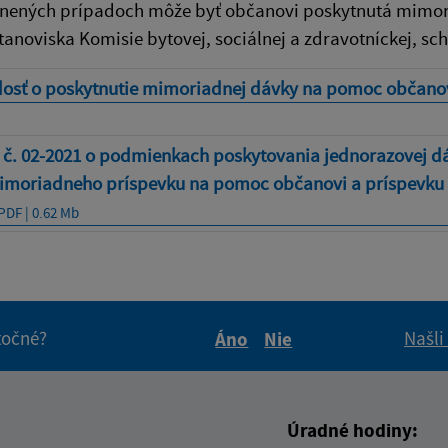
nených prípadoch môže byť občanovi poskytnutá mimoria
tanoviska Komisie bytovej, sociálnej a zdravotníckej, sch
dosť o poskytnutie mimoriadnej dávky na pomoc občano
 č. 02-2021 o podmienkach poskytovania jednorazovej d
imoriadneho príspevku na pomoc občanovi a príspevku 
PDF | 0.62 Mb
itočné?
Našli
Áno
Nie
Boli tieto informácie pre 
Boli tieto informáci
Úradné hodiny: