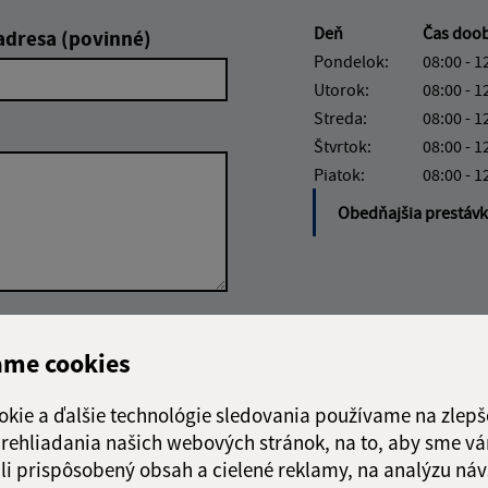
Deň
Čas doo
adresa (povinné)
Pondelok:
08:00 - 1
Utorok:
08:00 - 1
Streda:
08:00 - 1
Štvrtok:
08:00 - 1
Piatok:
08:00 - 1
Obedňajšia prestáv
Google reCaptcha Response
Odoslať
ch
ame cookies
správu
okie a ďalšie technológie sledovania používame na zlepš
 prehliadania našich webových stránok, na to, aby sme v
li prispôsobený obsah a cielené reklamy, na analýzu náv