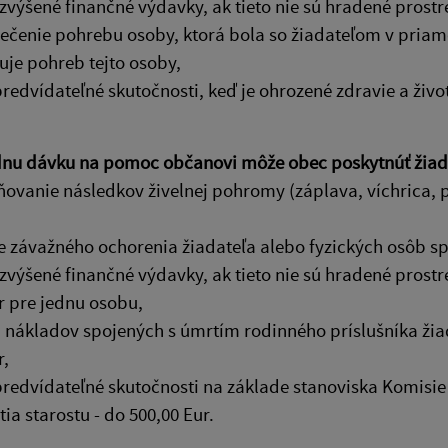
zvýšené finančné výdavky, ak tieto nie sú hradené prost
ečenie pohrebu osoby, ktorá bola so žiadateľom v pria
je pohreb tejto osoby,
predvídateľné skutočnosti, keď je ohrozené zdravie a ži
nu dávku na pomoc občanovi môže obec poskytnúť žiada
ňovanie následkov živelnej pohromy (záplava, víchrica,
ie závažného ochorenia žiadateľa alebo fyzických osôb s
zvýšené finančné výdavky, ak tieto nie sú hradené prost
r pre jednu osobu,
 nákladov spojených s úmrtím rodinného príslušníka žia
r,
predvídateľné skutočnosti na základe stanoviska Komisie 
ia starostu - do 500,00 Eur.