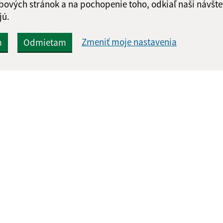
bových stránok a na pochopenie toho, odkiaľ naši návšte
jú.
Zmeniť moje nastavenia
m
Odmietam
Rýchle odkazy:
Aktualiz
nku
Ochrana osobných údajov
05.08.2026 
Obecný úrad
RSS
Tlačivá