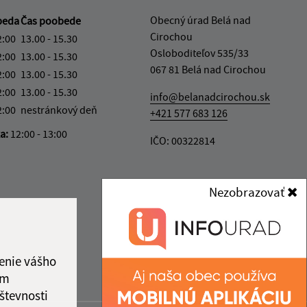
Obecný úrad Belá nad
beda
Čas poobede
Cirochou
2:00
13.00 - 15.30
Osloboditeľov 535/33
2:00
13.00 - 15.30
067 81 Belá nad Cirochou
2:00
13.00 - 15.30
2:00
13.00 - 15.30
info@belanadcirochou.sk
2:00
nestránkový deň
+421 577 683 126
ka:
12:00 - 13:00
IČO: 00322814
Nezobrazovať
enie vášho
ám
števnosti