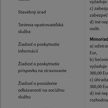
vyžaduje 
c) zabezp
Stavebný úrad
zabezpeču
d) iné ne
Terénna opatrovateľská
osôb.
služba
Mimoriad
Žiadosť o poskytnutie
a) odstra
informácií
Eur,
b) liečen
Žiadosť o poskytnutie
vyžaduje 
príspevku na stravovanie
300,00 Eu
c) úhrada
Žiadosť o posúdenie
300,00 Eu
odkázanosti na sociálnu
d) iné ne
službu
rozhodnut