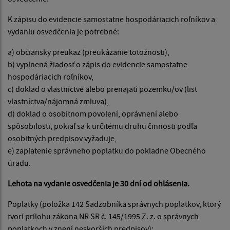
K zápisu do evidencie samostatne hospodáriacich roľníkov a
vydaniu osvedčenia je potrebné:
a) občiansky preukaz (preukázanie totožnosti),
b) vyplnená žiadosť o zápis do evidencie samostatne
hospodáriacich roľníkov,
c) doklad o vlastníctve alebo prenajatí pozemku/ov (list
vlastníctva/nájomná zmluva),
d) doklad o osobitnom povolení, oprávnení alebo
spôsobilosti, pokiaľ sa k určitému druhu činnosti podľa
osobitných predpisov vyžaduje,
e) zaplatenie správneho poplatku do pokladne Obecného
úradu.
Lehota na vydanie osvedčenia je 30 dní od ohlásenia.
Poplatky (položka 142 Sadzobníka správnych poplatkov, ktorý
tvorí prílohu zákona NR SR č. 145/1995 Z. z. o správnych
poplatkoch v znení neskorších predpisov):