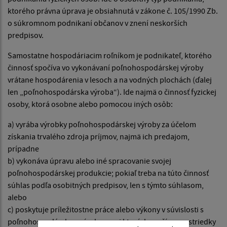
ktorého právna úprava je obsiahnutá v zákone č. 105/1990 Zb.
o súkromnom podnikaní občanov v znení neskorších
predpisov.
Samostatne hospodáriacim roľníkom je podnikateľ, ktorého
činnosť spočíva vo vykonávaní poľnohospodárskej výroby
vrátane hospodárenia v lesoch a na vodných plochách (ďalej
len „poľnohospodárska výroba“). Ide najmä o činnosť fyzickej
osoby, ktorá osobne alebo pomocou iných osôb:
a) vyrába výrobky poľnohospodárskej výroby za účelom
získania trvalého zdroja príjmov, najmä ich predajom,
prípadne
b) vykonáva úpravu alebo iné spracovanie svojej
poľnohospodárskej produkcie; pokiaľ treba na túto činnosť
súhlas podľa osobitných predpisov, len s týmto súhlasom,
alebo
c) poskytuje príležitostne práce alebo výkony v súvislosti s
poľnohospodárskou výrobou, pri ktorých využíva prostriedky