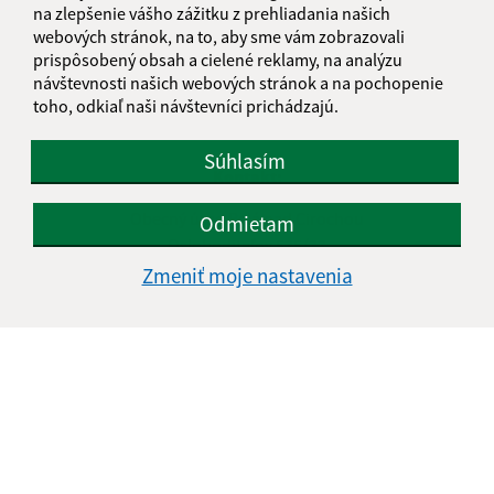
Streda:
08:00 - 12:00
13.00 - 15.30
na zlepšenie vášho zážitku z prehliadania našich
Štvrtok:
08:00 - 12:00
13.00 - 15.30
webových stránok, na to, aby sme vám zobrazovali
prispôsobený obsah a cielené reklamy, na analýzu
Piatok:
08:00 - 12:00
nestránkový deň
návštevnosti našich webových stránok a na pochopenie
Obedňajšia prestávka:
12:00 - 13:00
toho, odkiaľ naši návštevníci prichádzajú.
Súhlasím
Kontakt:
Obecný úrad Belá nad Cirochou
Odmietam
Osloboditeľov 535/33
067 81 Belá nad Cirochou
Zmeniť moje nastavenia
info@belanadcirochou.sk
+421 577 683 126
IČO: 00322814