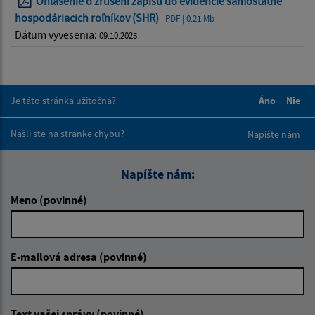
Ohlásenie o zrušení zápisu do evidencie samostatne
hospodáriacich roľníkov (SHR)
| PDF | 0.21 Mb
Dátum vyvesenia:
09.10.2025
Je táto stránka užitočná?
Áno
Nie
Boli tieto 
Boli 
Našli ste na stránke chybu?
Napíšte nám
Napíšte nám:
Meno (povinné)
E-mailová adresa (povinné)
Text vašej správy (povinné)