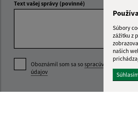
Text vašej správy (povinné)
Použív
Súbory co
zážitku z
zobrazova
našich we
prichádza
Oboznámil som sa so
spracúvaním osobný
údajov
Súhlasí