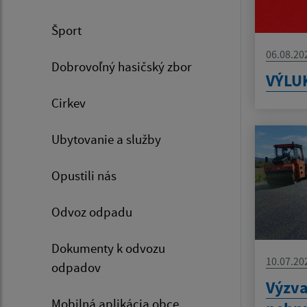
Šport
06.08.20
Dobrovoľný hasičský zbor
VÝLU
Cirkev
Ubytovanie a služby
Opustili nás
Odvoz odpadu
Dokumenty k odvozu
10.07.20
odpadov
Výzva
Mobilná aplikácia obce