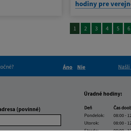
hodiny pre verejn
1
2
3
4
5
6
itočné?
Našli
Áno
Nie
Boli tieto informácie pre 
Boli tieto informáci
Úradné hodiny:
Deň
Čas doo
adresa (povinné)
Pondelok:
08:00 - 1
Utorok:
08:00 - 1
Streda:
08:00 - 1