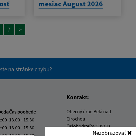
osť
mesiac August 2026
7
>
 ste na stránke chybu?
vás užitočné?
e pre vás užitočné?
Kontakt:
Obecný úrad Belá nad
beda
Čas poobede
Cirochou
2:00
13.00 - 15.30
Osloboditeľov 535/33
2:00
13.00 - 15.30
Nezobrazovať
067 81 Belá nad Cirochou
2:00
13.00 - 15.30