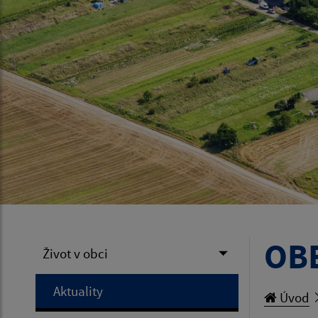
OB
Život v obci
Aktuality
Úvod