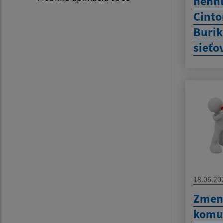
nehnu
Cinto
Burik
sieťo
18.06.20
Zmen
komu