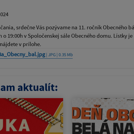
2024
čania, srdečne Vás pozývame na 11. ročník Obecného bál
m o 19:00h v Spoločenskej sále Obecného domu. Lístky 
ájdete v prílohe.
8a_Obecny_bal.jpg
| JPG | 0.35 Mb
am aktualít: