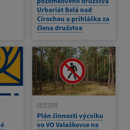
pozemkového družstva
Urbariát Belá nad
Cirochou a prihláška za
člena družstva
31.07.2026
Plán činnosti výcviku
né
vo VO Valaškovce na