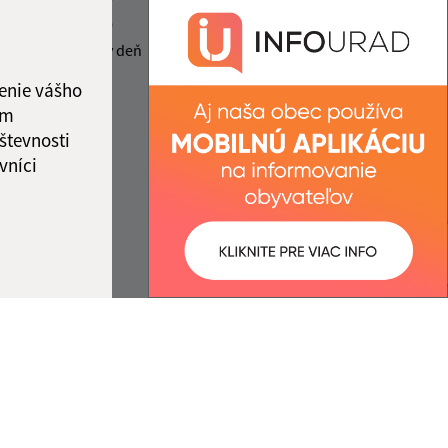
2:00
13.00 - 15.30
info@belanadcirochou.sk
2:00
nestránkový deň
+421 577 683 126
ka:
12:00 - 13:00
enie vášho
IČO: 00322814
ám
števnosti
vníci