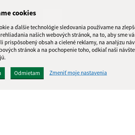
Štvrtok:
08:00 - 1
ame cookies
Piatok:
08:00 - 1
Obedňajšia prestáv
okie a ďalšie technológie sledovania používame na zlepš
 prehliadania našich webových stránok, na to, aby sme v
li prispôsobený obsah a cielené reklamy, na analýzu náv
bových stránok a na pochopenie toho, odkiaľ naši návšte
jú.
Google reCaptcha Response
Odoslať
ch
správu
Zmeniť moje nastavenia
m
Odmietam