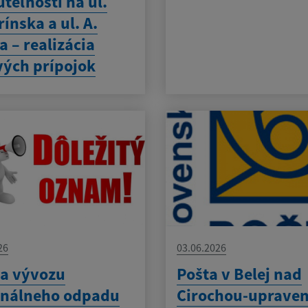
teľností na ul.
rínska a ul. A.
a – realizácia
vých prípojok
26
03.06.2026
a vývozu
Pošta v Belej nad
nálneho odpadu
Cirochou-uprave