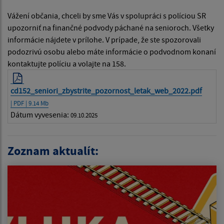
Vážení občania, chceli by sme Vás v spolupráci s políciou SR
upozorniť na finančné podvody páchané na senioroch. Všetky
informácie nájdete v prílohe. V prípade, že ste spozorovali
podozrivú osobu alebo máte informácie o podvodnom konaní
kontaktujte políciu a volajte na 158.
cd152_seniori_zbystrite_pozornost_letak_web_2022.pdf
| PDF | 9.14 Mb
Dátum vyvesenia:
09.10.2025
Zoznam aktualít: