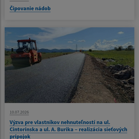
Čipovanie nádob
10.07.2026
Výzva pre vlastníkov nehnuteľností na ul.
Cintorínska a ul. A. Burika – realizácia sieťových
prípojok