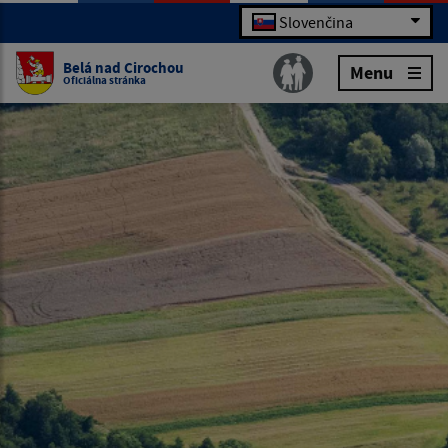
Slovenčina
Belá nad Cirochou
Menu
Oficiálna stránka