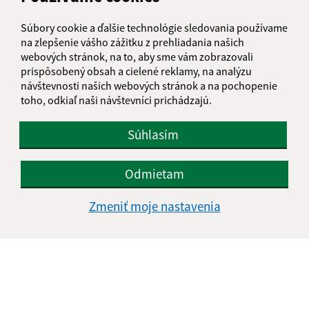
Súbory cookie a ďalšie technológie sledovania používame
na zlepšenie vášho zážitku z prehliadania našich
E-mailová adresa (povinné)
webových stránok, na to, aby sme vám zobrazovali
prispôsobený obsah a cielené reklamy, na analýzu
návštevnosti našich webových stránok a na pochopenie
toho, odkiaľ naši návštevníci prichádzajú.
Text vašej správy (povinné)
Súhlasím
Odmietam
Zmeniť moje nastavenia
Oboznámil som sa so
spracúvaním osobných
údajov
Google reCaptcha Response
Odoslať správu