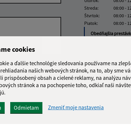
Utorok:
08:00 - 1
Streda:
08:00 - 1
Štvrtok:
08:00 - 1
Piatok:
08:00 - 1
Obedňajšia prestáv
ame cookies
okie a ďalšie technológie sledovania používame na zlepš
Google reCaptcha Response
Odoslať
ch
 prehliadania našich webových stránok, na to, aby sme v
správu
li prispôsobený obsah a cielené reklamy, na analýzu náv
bových stránok a na pochopenie toho, odkiaľ naši návšte
jú.
Zmeniť moje nastavenia
m
Odmietam