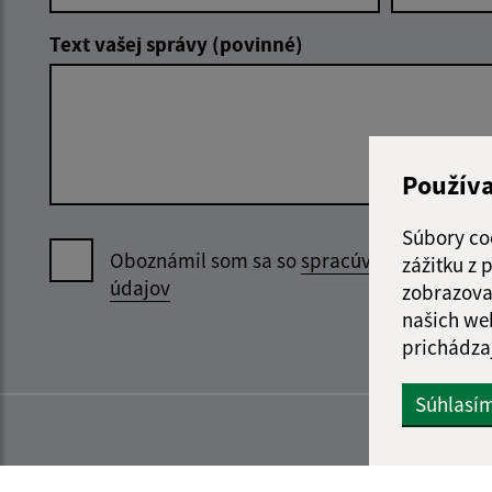
Text vašej správy (povinné)
Použív
Súbory co
Oboznámil som sa so
spracúvaním osobný
zážitku z
údajov
zobrazova
našich we
prichádza
Súhlasí