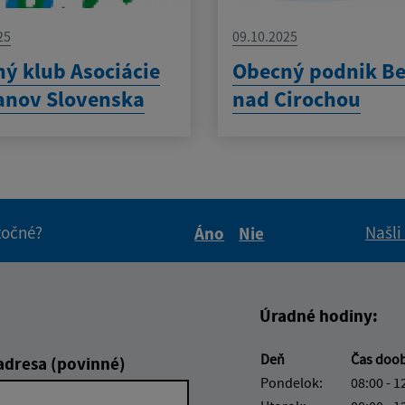
25
09.10.2025
ý klub Asociácie
Obecný podnik Be
anov Slovenska
nad Cirochou
itočné?
Našli
Áno
Nie
Boli tieto informácie pre 
Boli tieto informáci
Úradné hodiny:
Deň
Čas doo
adresa (povinné)
Pondelok:
08:00 - 1