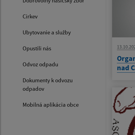
Dobrovoľný hasičský zbor
Cirkev
Ubytovanie a služby
13.10.20
Opustili nás
Organ
Odvoz odpadu
nad C
Dokumenty k odvozu
odpadov
Mobilná aplikácia obce