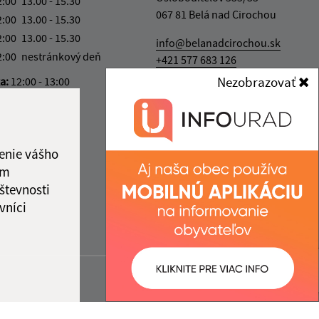
2:00
13.00 - 15.30
067 81 Belá nad Cirochou
2:00
13.00 - 15.30
2:00
13.00 - 15.30
info@belanadcirochou.sk
2:00
nestránkový deň
+421 577 683 126
Nezobrazovať
ka:
12:00 - 13:00
IČO: 00322814
enie vášho
ám
števnosti
vníci