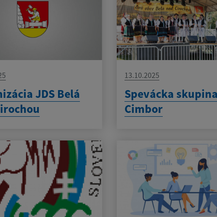
25
13.10.2025
izácia JDS Belá
Spevácka skupin
irochou
Cimbor