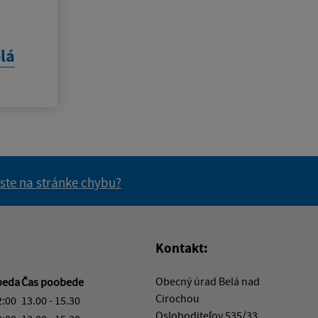
lá
 ste na stránke chybu?
vás užitočné?
e pre vás užitočné?
Kontakt:
Obecný úrad Belá nad
beda
Čas poobede
Cirochou
2:00
13.00 - 15.30
Osloboditeľov 535/33