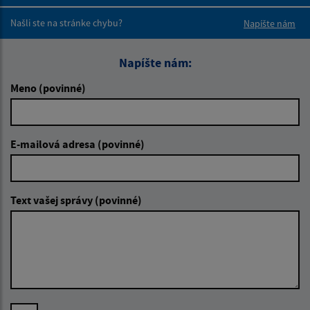
Boli tieto 
Boli 
Našli ste na stránke chybu?
Napíšte nám
Napíšte nám:
Meno (povinné)
E-mailová adresa (povinné)
Text vašej správy (povinné)