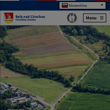
Slovenčina
Belá nad Cirochou
Menu
Oficiálna stránka