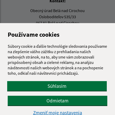
Kontakt:
Obecný úrad Belá nad Cirochou
Osloboditeľov 535/33
067 81 Belá nad Cirochou
info@belanadcirochou.sk
Používame cookies
+421 577 683 126
Súbory cookie a ďalšie technológie sledovania používame
IČO: 00322814
na zlepšenie vášho zážitku z prehliadania našich
webových stránok, na to, aby sme vám zobrazovali
prispôsobený obsah a cielené reklamy, na analýzu
návštevnosti našich webových stránok a na pochopenie
toho, odkiaľ naši návštevníci prichádzajú.
Súhlasím
Odmietam
Zmeniť moje nastavenia