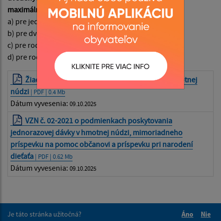
maximálnej výške nasledovne:
a) pre jednotlivca do 40,00 Eur,
b) pre dvojicu bez detí do 80,00 Eur,
c) pre rodinu s 1 až 3 deťmi do 120,00 Eur,
d) pre rodinu so 4 a viac deťmi do 160,00 Eur.
Žiadosť o poskytnutie jednorazovej dávky v hmotnej
núdzi
| PDF | 0.4 Mb
Dátum vyvesenia:
09.10.2025
VZN č. 02-2021 o podmienkach poskytovania
jednorazovej dávky v hmotnej núdzi, mimoriadneho
príspevku na pomoc občanovi a príspevku pri narodení
dieťaťa
| PDF | 0.62 Mb
Dátum vyvesenia:
09.10.2025
Je táto stránka užitočná?
Áno
Nie