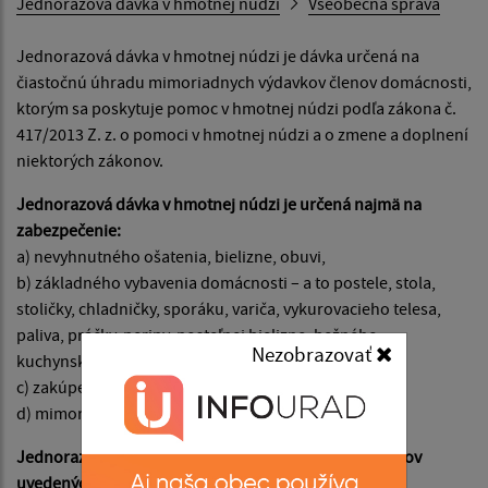
Jednorazová dávka v hmotnej núdzi
Všeobecná správa
Jednorazová dávka v hmotnej núdzi je dávka určená na
čiastočnú úhradu mimoriadnych výdavkov členov domácnosti,
ktorým sa poskytuje pomoc v hmotnej núdzi podľa zákona č.
417/2013 Z. z. o pomoci v hmotnej núdzi a o zmene a doplnení
niektorých zákonov.
Jednorazová dávka v hmotnej núdzi je určená najmä na
zabezpečenie:
a) nevyhnutného ošatenia, bielizne, obuvi,
b) základného vybavenia domácnosti – a to postele, stola,
stoličky, chladničky, sporáku, variča, vykurovacieho telesa,
paliva, práčky, periny, posteľnej bielizne, bežného
Nezobrazovať
kuchynského riadu,
c) zakúpenia školských potrieb,
d) mimoriadnych liečebných nákladov.
Jednorazovú dávku na úhradu mimoriadnych výdavkov
uvedených v § 3 ods. 2 tohto VZN možno poskytnúť v