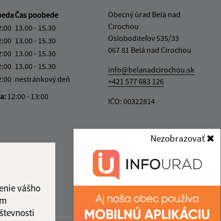
Obecný úrad Belá nad
beda
Čas poobede
Cirochou
2:00
13.00 - 15.30
Osloboditeľov 535/33
2:00
13.00 - 15.30
067 81 Belá nad Cirochou
2:00
13.00 - 15.30
2:00
13.00 - 15.30
info@belanadcirochou.sk
2:00
nestránkový deň
+421 577 683 126
ka:
12:00 - 13:00
IČO: 00322814
Nezobrazovať
enie vášho
ám
števnosti