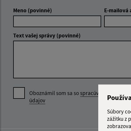
Meno (povinné)
E-mailová 
Text vašej správy (povinné)
Oboznámil som sa so
spracúvaním osobný
Použív
údajov
Súbory co
zážitku z
zobrazova