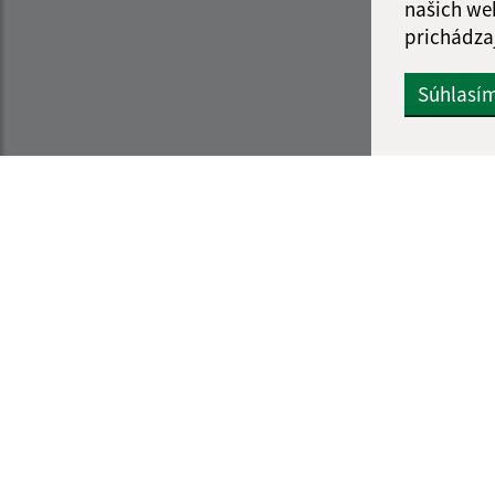
našich we
prichádza
Súhlasí
Informácie o stránke:
Navigácia:
Vyhlásenie o prístupnosti
Vytlačiť aktuálnu strá
Autorské práva
Mapa stránok
Ochrana osobných údajov
Cookies