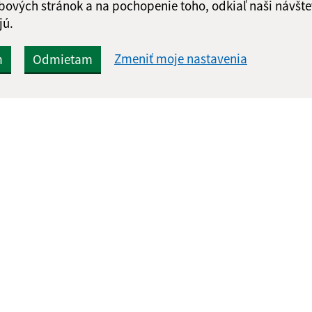
bových stránok a na pochopenie toho, odkiaľ naši návšte
jú.
Zmeniť moje nastavenia
m
Odmietam
Rýchle odkazy:
Aktualiz
nku
Ochrana osobných údajov
05.08.2026 
Obecný úrad
RSS
Tlačivá