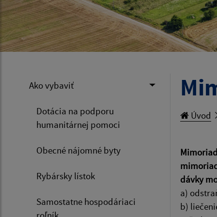
Mim
Ako vybaviť
Dotácia na podporu
Úvod
humanitárnej pomoci
Obecné nájomné byty
Mimoriadn
mimoriadn
Rybársky lístok
dávky mo
a) odstra
Samostatne hospodáriaci
b) liečen
roľník