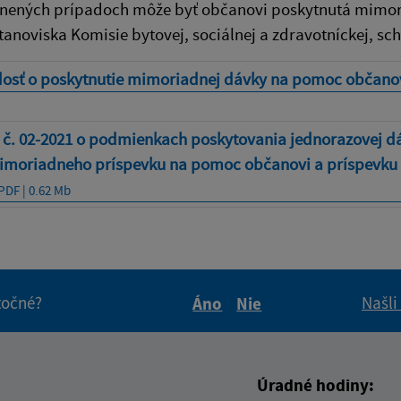
nených prípadoch môže byť občanovi poskytnutá mimoria
tanoviska Komisie bytovej, sociálnej a zdravotníckej, sch
dosť o poskytnutie mimoriadnej dávky na pomoc občano
 č. 02-2021 o podmienkach poskytovania jednorazovej d
imoriadneho príspevku na pomoc občanovi a príspevku 
PDF | 0.62 Mb
itočné?
Našli
Áno
Nie
Boli tieto informácie pre 
Boli tieto informáci
Úradné hodiny: