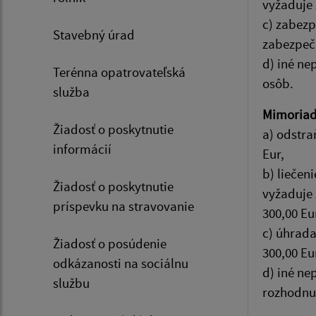
vyžaduje 
c) zabezp
Stavebný úrad
zabezpeču
d) iné ne
Terénna opatrovateľská
osôb.
služba
Mimoriad
Žiadosť o poskytnutie
a) odstra
informácií
Eur,
b) liečen
Žiadosť o poskytnutie
vyžaduje 
príspevku na stravovanie
300,00 Eu
c) úhrada
Žiadosť o posúdenie
300,00 Eu
odkázanosti na sociálnu
d) iné ne
službu
rozhodnut