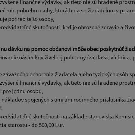
zvýšené finančné výdavky, ak tieto nie sú hradené prost
ečenie pohrebu osoby, ktorá bola so žiadateľom v pria
je pohreb tejto osoby,
predvídateľné skutočnosti, keď je ohrozené zdravie a ži
nu dávku na pomoc občanovi môže obec poskytnúť žiada
ňovanie následkov živelnej pohromy (záplava, víchrica,
ie závažného ochorenia žiadateľa alebo fyzických osôb s
zvýšené finančné výdavky, ak tieto nie sú hradené prost
r pre jednu osobu,
 nákladov spojených s úmrtím rodinného príslušníka žia
r,
predvídateľné skutočnosti na základe stanoviska Komisie 
ia starostu - do 500,00 Eur.