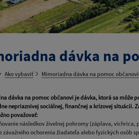
oriadna dávka na p
Ako vybaviť
Mimoriadna dávka na pomoc občanovi
a dávka na pomoc občanovi je dávka, ktorá sa môže posk
e nepriaznivej sociálnej, finančnej a krízovej situácii. 
žno považovať:
ňovanie následkov živelnej pohromy (záplava, víchrica, 
ie závažného ochorenia žiadateľa alebo fyzických osôb s