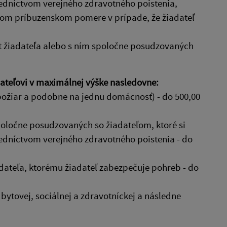
redníctvom verejného zdravotného poistenia,
mom príbuzenskom pomere v prípade, že žiadateľ
vot žiadateľa alebo s ním spoločne posudzovaných
teľovi v maximálnej výške nasledovne:
 požiar a podobne na jednu domácnosť) - do 500,00
poločne posudzovaných so žiadateľom, ktoré si
redníctvom verejného zdravotného poistenia - do
dateľa, ktorému žiadateľ zabezpečuje pohreb - do
bytovej, sociálnej a zdravotníckej a následne