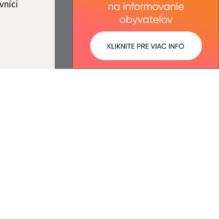
vníci
ované:
Správca obsahu:
13:25 hod.
Správca obsahu je Obec Belá nad
Cirochou.
Vytvorené v súlade s
Jednotným