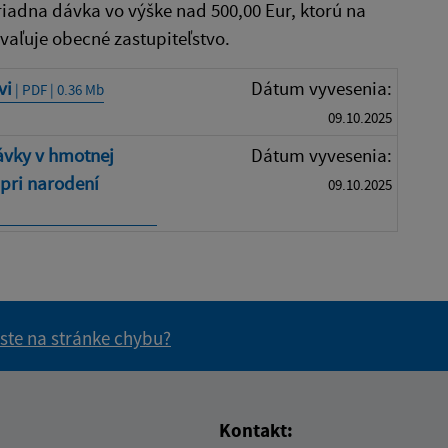
dna dávka vo výške nad 500,00 Eur, ktorú na
vaľuje obecné zastupiteľstvo.
vi
Dátum vyvesenia:
| PDF | 0.36 Mb
09.10.2025
ávky v hmotnej
Dátum vyvesenia:
pri narodení
09.10.2025
 ste na stránke chybu?
vás užitočné?
e pre vás užitočné?
Kontakt: