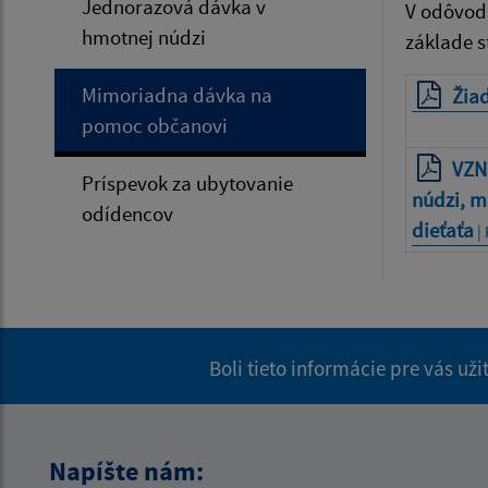
Jednorazová dávka v
V odôvod
hmotnej núdzi
základe s
Mimoriadna dávka na
Žia
pomoc občanovi
VZN
Príspevok za ubytovanie
núdzi, m
odídencov
dieťaťa
| 
Boli tieto informácie pre vás už
Napíšte nám: