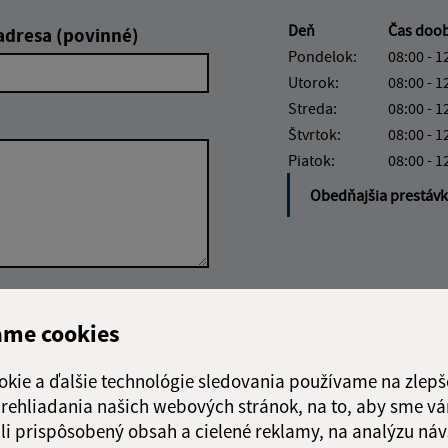
Deň
Čas doo
adresa (povinné)
Pondelok:
08:00 - 1
Utorok:
08:00 - 1
Streda:
08:00 - 1
Štvrtok:
08:00 - 1
Piatok:
08:00 - 1
Obedňajšia prestáv
Google reCaptcha Response
Odoslať
ch
ame cookies
správu
okie a ďalšie technológie sledovania používame na zlepš
 prehliadania našich webových stránok, na to, aby sme v
li prispôsobený obsah a cielené reklamy, na analýzu náv