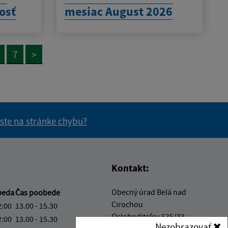
osť
mesiac August 2026
7
>
 ste na stránke chybu?
vás užitočné?
e pre vás užitočné?
Kontakt:
Obecný úrad Belá nad
beda
Čas poobede
Cirochou
2:00
13.00 - 15.30
Osloboditeľov 535/33
2:00
13.00 - 15.30
Nezobrazovať