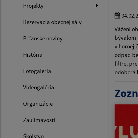
Projekty
04.02.
Rezervácia obecnej sály
Vážení ob
bývalom e
Beľanské noviny
v hornej 
História
odpad bez
filtre, p
Fotogaléria
odoberá l
Videogaléria
Zozn
Organizácie
Zaujímavosti
Školstvo