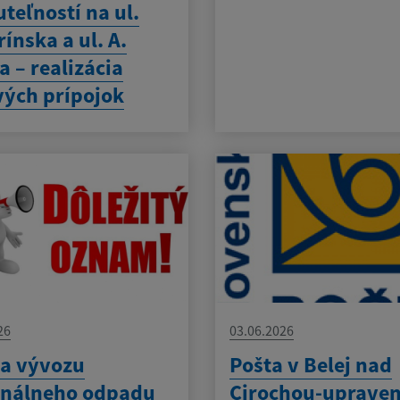
teľností na ul.
rínska a ul. A.
a – realizácia
vých prípojok
26
03.06.2026
a vývozu
Pošta v Belej nad
nálneho odpadu
Cirochou-uprave