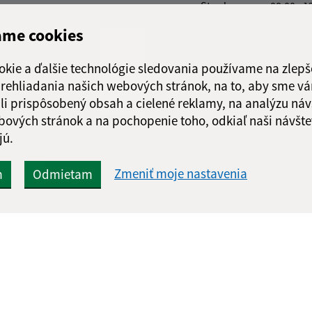
Streda:
08:00 - 1
Štvrtok:
08:00 - 1
ame cookies
Piatok:
08:00 - 1
Obedňajšia prestáv
okie a ďalšie technológie sledovania používame na zlepš
 prehliadania našich webových stránok, na to, aby sme v
li prispôsobený obsah a cielené reklamy, na analýzu náv
bových stránok a na pochopenie toho, odkiaľ naši návšte
jú.
Google reCaptcha Response
Odoslať
ch
správu
Zmeniť moje nastavenia
m
Odmietam