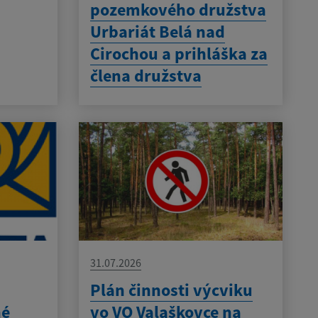
pozemkového družstva
Urbariát Belá nad
Cirochou a prihláška za
člena družstva
31.07.2026
Plán činnosti výcviku
né
vo VO Valaškovce na