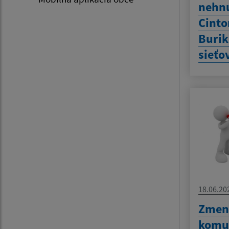
nehnu
Cinto
Burik
sieťo
18.06.20
Zmen
komu