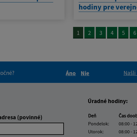
hodiny pre verejn
1
2
3
4
5
6
itočné?
Našli
Áno
Nie
Boli tieto informácie pre 
Boli tieto informáci
Úradné hodiny:
Deň
Čas doo
adresa (povinné)
Pondelok:
08:00 - 1
Utorok:
08:00 - 1