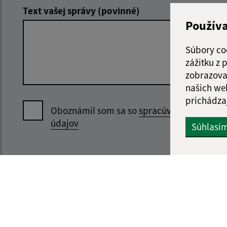
Text vašej správy (povinné)
Použív
Súbory co
zážitku z
zobrazova
našich we
prichádza
Oboznámil som sa so
spracúvaním osobný
údajov
Súhlasí