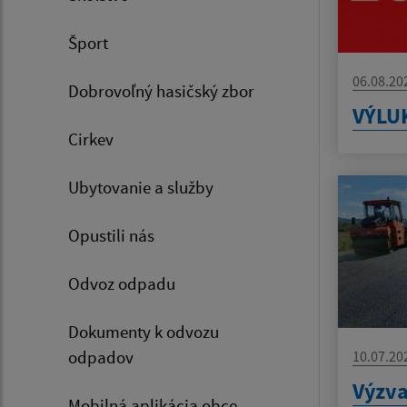
Šport
06.08.20
Dobrovoľný hasičský zbor
VÝLU
Cirkev
Ubytovanie a služby
Opustili nás
Odvoz odpadu
Dokumenty k odvozu
odpadov
10.07.20
Výzva
Mobilná aplikácia obce