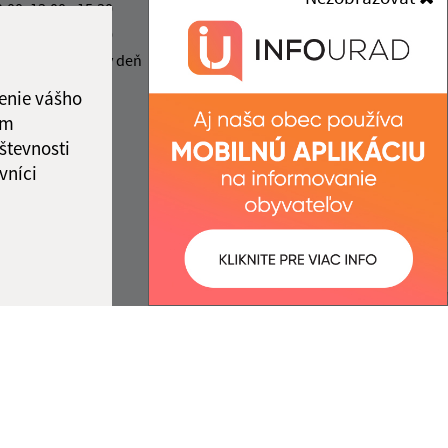
067 81 Belá nad Cirochou
2:00
13.00 - 15.30
2:00
13.00 - 15.30
info@belanadcirochou.sk
2:00
nestránkový deň
+421 577 683 126
ka:
12:00 - 13:00
enie vášho
IČO: 00322814
ám
števnosti
vníci