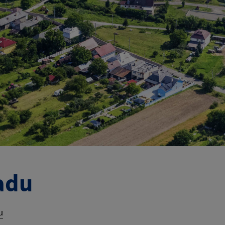
adu
u