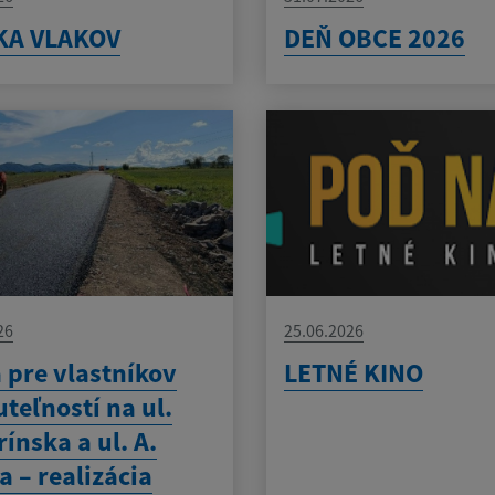
KA VLAKOV
DEŇ OBCE 2026
26
25.06.2026
 pre vlastníkov
LETNÉ KINO
teľností na ul.
rínska a ul. A.
a – realizácia