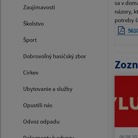
sa v domá
Zaujímavosti
názory, k
potreby št
Školstvo
561
Šport
Dobrovoľný hasičský zbor
Zozn
Cirkev
Ubytovanie a služby
Opustili nás
Odvoz odpadu
06.08.20
Dokumenty k odvozu