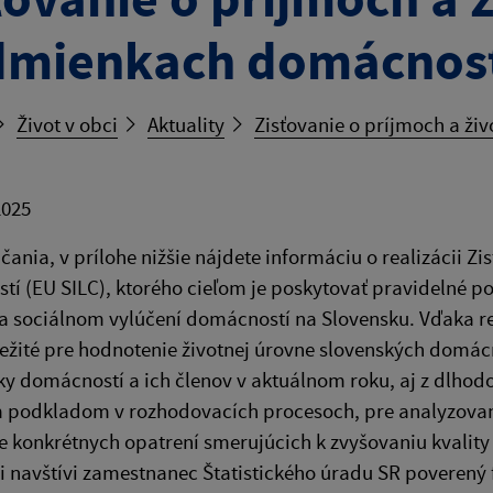
mienkach domácností
Život v obci
Aktuality
Zisťovanie o príjmoch a ž
2025
čania, v prílohe nižšie nájdete informáciu o realizácii 
í (EU SILC), ktorého cieľom je poskytovať pravidelné po
 sociálnom vylúčení domácností na Slovensku. Vďaka re
ežité pre hodnotenie životnej úrovne slovenských domác
 domácností a ich členov v aktuálnom roku, aj z dlhodo
 podkladom v rozhodovacích procesoch, pre analyzovani
e konkrétnych opatrení smerujúcich k zvyšovaniu kvalit
i navštívi zamestnanec Štatistického úradu SR poverený 