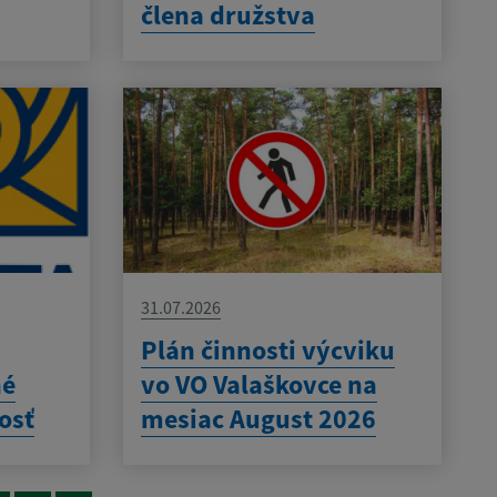
člena družstva
31.07.2026
Plán činnosti výcviku
né
vo VO Valaškovce na
osť
mesiac August 2026