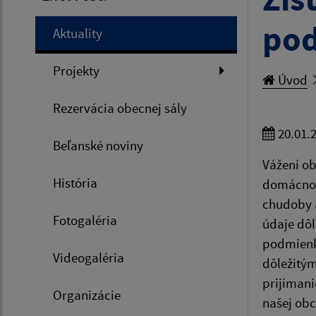
pod
Aktuality
Projekty
Úvod
Rezervácia obecnej sály
20.01.
Beľanské noviny
Vážení ob
História
domácnost
chudoby a
Fotogaléria
údaje dôl
podmienky
Videogaléria
dôležitým
prijímani
Organizácie
našej obc