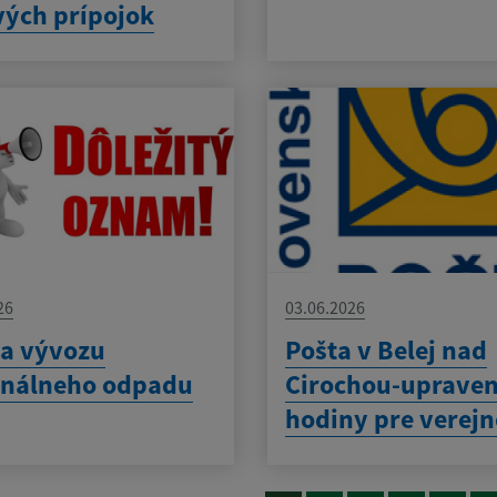
vých prípojok
26
03.06.2026
a vývozu
Pošta v Belej nad
nálneho odpadu
Cirochou-uprave
hodiny pre verejn