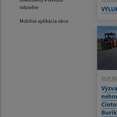
odpadov
VÝLU
Mobilná aplikácia obce
10.07.20
Výzva
nehnu
Cinto
Burik