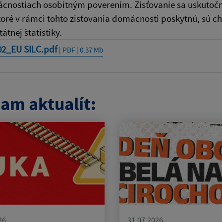
cnostiach osobitným poverením. Zisťovanie sa uskutoční
toré v rámci tohto zisťovania domácnosti poskytnú, sú ch
átnej štatistiky.
02_EU SILC.pdf
| PDF | 0.37 Mb
am aktualít:
26
31.07.2026