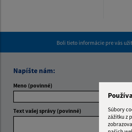
Boli tieto informácie pre vás už
Napíšte nám:
Meno (povinné)
E-mailová 
Použív
Súbory co
Text vašej správy (povinné)
zážitku z
zobrazova
našich we