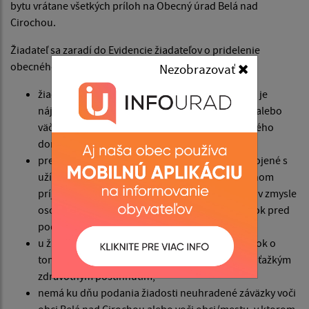
bytu vrátane všetkých príloh na Obecný úrad Belá nad
Cirochou.
Žiadateľ sa zaradí do Evidencie žiadateľov o pridelenie
obecného nájomného bytu, ak:
Nezobrazovať
žiadateľ alebo jeho manžel/ka, druh/družka nie je
nájomcom nájomného bytu a nie je vlastníkom alebo
väčšinovým spoluvlastníkom bytu alebo rodinného
domu,
preukáže schopnosť platiť nájomné a služby spojené s
užívaním bytu doloženým potvrdením o aktuálnom
príjme všetkých spoločne posudzovaných osôb v zmysle
osobitného predpisu za posledný kalendárny rok pred
podaním žiadosti,
u žiadateľov o bezbariérový nájomný byt posudok o
tom, že žiadateľ alebo člen rodiny je občanom s ťažkým
zdravotným postihnutím,
nemá ku dňu podania žiadosti neuhradené záväzky voči
obci Belá nad Cirochou alebo voči obci/mestu, v ktorom