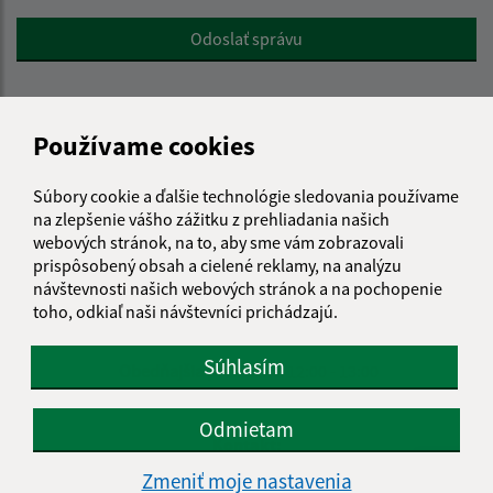
Google reCaptcha Response
Odoslať správu
Používame cookies
Úradné hodiny:
Deň
Čas doobeda
Čas poobede
Súbory cookie a ďalšie technológie sledovania používame
Pondelok:
08:00 - 12:00
13.00 - 15.30
na zlepšenie vášho zážitku z prehliadania našich
webových stránok, na to, aby sme vám zobrazovali
Utorok:
08:00 - 12:00
13.00 - 15.30
prispôsobený obsah a cielené reklamy, na analýzu
Streda:
08:00 - 12:00
13.00 - 15.30
návštevnosti našich webových stránok a na pochopenie
Štvrtok:
08:00 - 12:00
13.00 - 15.30
toho, odkiaľ naši návštevníci prichádzajú.
Piatok:
08:00 - 12:00
nestránkový deň
Súhlasím
Obedňajšia prestávka:
12:00 - 13:00
Odmietam
Kontakt:
Zmeniť moje nastavenia
Obecný úrad Belá nad Cirochou