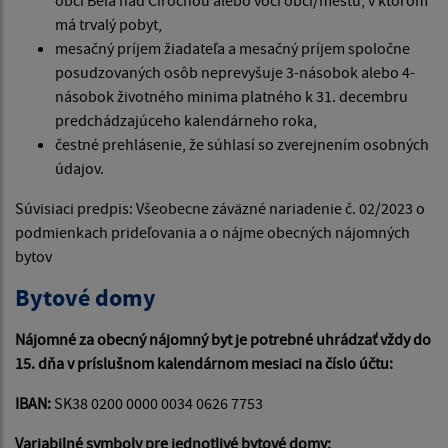
má trvalý pobyt,
mesačný príjem žiadateľa a mesačný príjem spoločne
posudzovaných osôb neprevyšuje 3-násobok alebo 4-
násobok životného minima platného k 31. decembru
predchádzajúceho kalendárneho roka,
čestné prehlásenie, že súhlasí so zverejnením osobných
údajov.
Súvisiaci predpis: Všeobecne záväzné nariadenie č. 02/2023 o
podmienkach prideľovania a o nájme obecných nájomných
bytov
Bytové domy
Nájomné za obecný nájomný byt je potrebné uhrádzať vždy do
15. dňa v príslušnom kalendárnom mesiaci na číslo účtu:
IBAN:
SK38 0200 0000 0034 0626 7753
Variabilné symboly pre jednotlivé bytové domy: