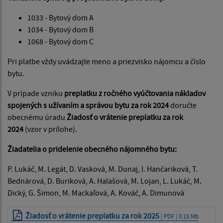
1033 - Bytový dom A
1034 - Bytový dom B
1068 - Bytový dom C
Pri platbe vždy uvádzajte meno a priezvisko nájomcu a číslo
bytu.
V prípade vzniku
preplatku z ročného vyúčtovania nákladov
spojených s užívaním a správou bytu za rok 2024
doručte
obecnému úradu
Žiadosť o vrátenie preplatku za rok
2024
(vzor v prílohe).
Žiadatelia o pridelenie obecného nájomného bytu:
P. Lukáč, M. Legát, D. Vasková, M. Dunaj, I. Hančariková, T.
Bednárová, D. Buriková, A. Halašová, M. Lojan, L. Lukáč, M.
Dický, G. Šimon, M. Mackaľová, A. Kováč, A. Dimunová
Žiadosť o vrátenie preplatku za rok 2025
| PDF | 0.15 Mb