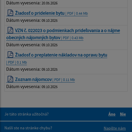
Dátum vyvesenia:
20.05.2026
Žiadosť o pridelenie bytu
| PDF | 0.44 Mb
Dátum vyvesenia:
09.10.2025
VZN č. 022023 o podmienkach prideľovania a o nájme
obecných nájomných bytov
| PDF | 0.43 Mb
Dátum vyvesenia:
09.10.2025
Žiadosť o preplatenie nákladov na opravu bytu
| PDF | 0.1 Mb
Dátum vyvesenia:
09.10.2025
Zoznam nájomcov
| PDF | 0.11 Mb
Dátum vyvesenia:
09.10.2025
Je táto stránka užitočná?
Áno
Nie
Boli tieto 
Boli 
Našli ste na stránke chybu?
Napíšte nám