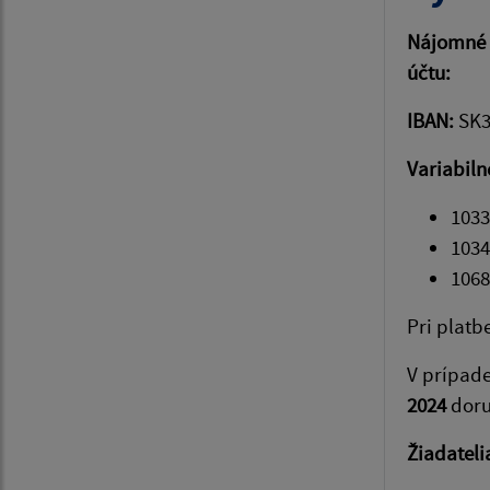
Nájomné z
účtu:
IBAN:
SK3
Variabiln
1033
1034
1068
Pri platb
V prípad
2024
doru
Žiadateli