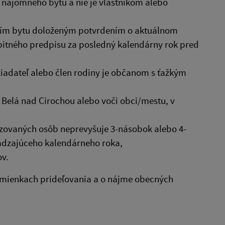
 nájomného bytu a nie je vlastníkom alebo
aním bytu doloženým potvrdením o aktuálnom
itného predpisu za posledný kalendárny rok pred
žiadateľ alebo člen rodiny je občanom s ťažkým
Belá nad Cirochou alebo voči obci/mestu, v
zovaných osôb neprevyšuje 3-násobok alebo 4-
ádzajúceho kalendárneho roka,
ov.
odmienkach prideľovania a o nájme obecných