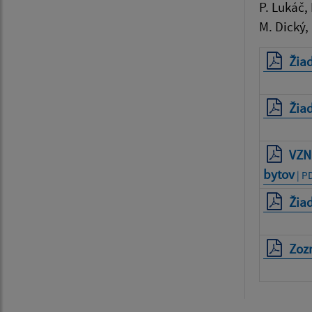
P. Lukáč,
M. Dický,
Žiad
Žiad
VZN
bytov
| PD
Žiad
Zoz