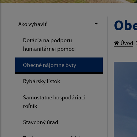
Obe
Ako vybaviť
Dotácia na podporu
Úvod
humanitárnej pomoci
Obecné nájomné byty
Rybársky lístok
Samostatne hospodáriaci
roľník
Stavebný úrad