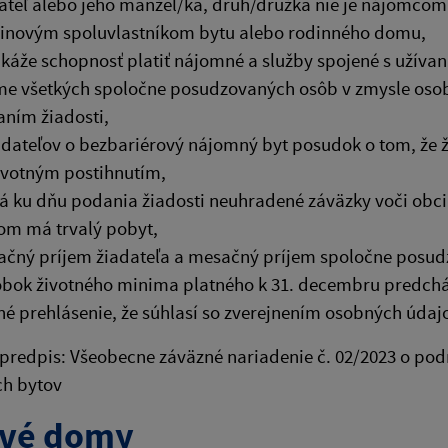
ateľ alebo jeho manžel/ka, druh/družka nie je nájomcom
inovým spoluvlastníkom bytu alebo rodinného domu,
káže schopnosť platiť nájomné a služby spojené s užív
me všetkých spoločne posudzovaných osôb v zmysle osob
ním žiadosti,
adateľov o bezbariérový nájomný byt posudok o tom, že 
votným postihnutím,
 ku dňu podania žiadosti neuhradené záväzky voči obci 
om má trvalý pobyt,
čný príjem žiadateľa a mesačný príjem spoločne posud
bok životného minima platného k 31. decembru predch
né prehlásenie, že súhlasí so zverejnením osobných údaj
 predpis: Všeobecne záväzné nariadenie č. 02/2023 o p
h bytov
ové domy