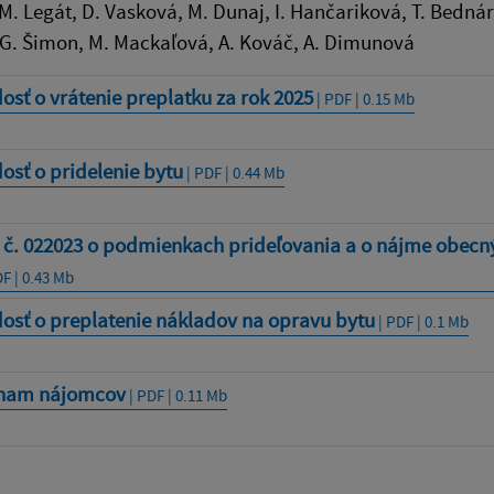
 M. Legát, D. Vasková, M. Dunaj, I. Hančariková, T. Bednár
 G. Šimon, M. Mackaľová, A. Kováč, A. Dimunová
osť o vrátenie preplatku za rok 2025
| PDF | 0.15 Mb
osť o pridelenie bytu
| PDF | 0.44 Mb
 č. 022023 o podmienkach prideľovania a o nájme obec
F | 0.43 Mb
osť o preplatenie nákladov na opravu bytu
| PDF | 0.1 Mb
nam nájomcov
| PDF | 0.11 Mb