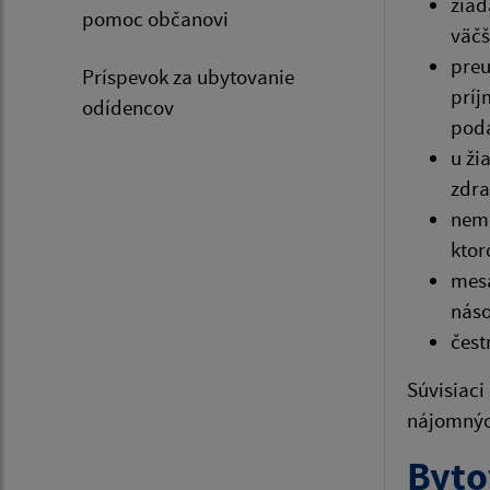
žiad
pomoc občanovi
väčš
preu
Príspevok za ubytovanie
príj
odídencov
poda
u ži
zdra
nemá
ktor
mesa
náso
čest
Súvisiaci
nájomnýc
Byt