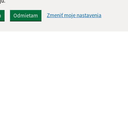
jú.
Zmeniť moje nastavenia
m
Odmietam
Rýchle odkazy:
Aktualiz
nku
Ochrana osobných údajov
06.08.2026 
Obecný úrad
RSS
Tlačivá
Kontakty