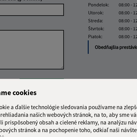
Pondelok:
08:00 - 1
Utorok:
08:00 - 1
Streda:
08:00 - 1
Štvrtok:
08:00 - 1
Piatok:
08:00 - 1
Obedňajšia prestáv
Google reCaptcha Response
Odoslať
ch
správu
ame cookies
okie a ďalšie technológie sledovania používame na zlepš
 prehliadania našich webových stránok, na to, aby sme v
li prispôsobený obsah a cielené reklamy, na analýzu náv
bových stránok a na pochopenie toho, odkiaľ naši návšte