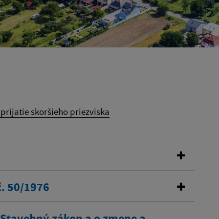
rijatie skoršieho priezviska
č. 50/1976
. Stavebný zákon a o zmene a