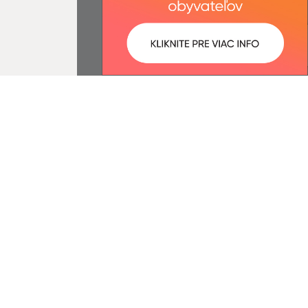
ované:
Správca obsahu:
14:14 hod.
Správca obsahu je Obec Belá nad
Cirochou.
Vytvorené v súlade s
Jednotným
dizajn manuálom elektronických