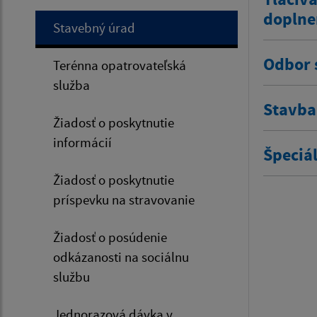
doplne
Stavebný úrad
Odbor s
Terénna opatrovateľská
služba
Stavba
Žiadosť o poskytnutie
informácií
Špeciá
Žiadosť o poskytnutie
príspevku na stravovanie
Žiadosť o posúdenie
odkázanosti na sociálnu
službu
Jednorazová dávka v