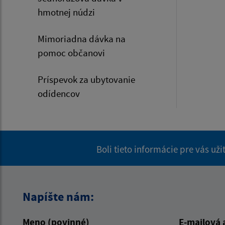
hmotnej núdzi
Mimoriadna dávka na
pomoc občanovi
Príspevok za ubytovanie
odídencov
Boli tieto informácie pre vás už
Napíšte nám:
Meno (povinné)
E-mailová 