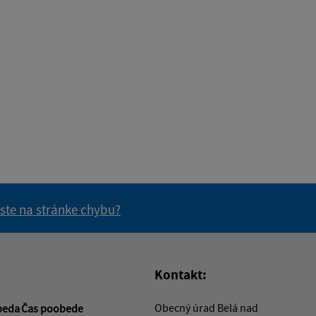
 ste na stránke chybu?
vás užitočné?
e pre vás užitočné?
Kontakt:
Obecný úrad Belá nad
beda
Čas poobede