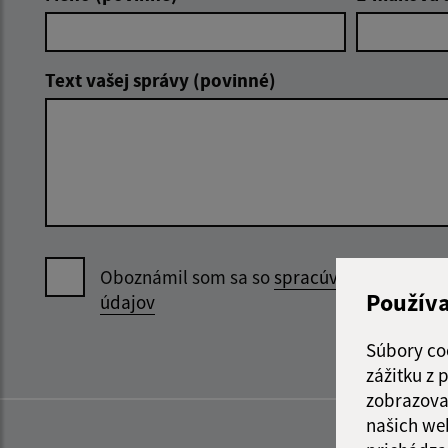
Text vašej správy (povinné)
Oboznámil som sa so
spracúvaním osobný
Použív
údajov
Súbory co
zážitku z
zobrazova
našich we