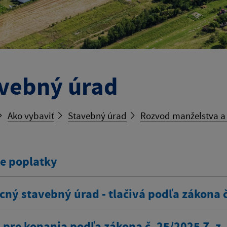
vebný úrad
Ako vybaviť
Stavebný úrad
Rozvod manželstva a p
e poplatky
cný stavebný úrad - tlačivá podľa zákona 
 pre konania podľa zákona č. 25/2025 Z. z