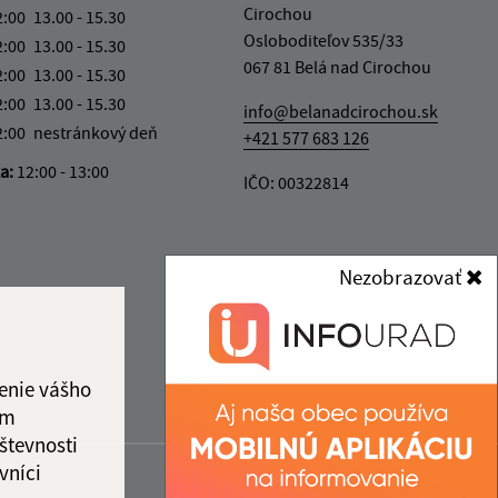
Cirochou
2:00
13.00 - 15.30
Osloboditeľov 535/33
2:00
13.00 - 15.30
067 81 Belá nad Cirochou
2:00
13.00 - 15.30
2:00
13.00 - 15.30
info@belanadcirochou.sk
2:00
nestránkový deň
+421 577 683 126
ka:
12:00 - 13:00
IČO: 00322814
Nezobrazovať
enie vášho
ám
števnosti
vníci