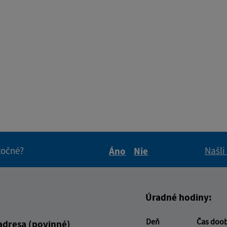
itočné?
Našli
Áno
Nie
Boli tieto informácie pre 
Boli tieto informáci
Úradné hodiny:
Deň
Čas doo
adresa (povinné)