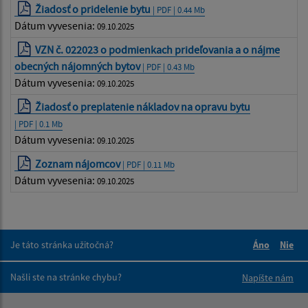
Žiadosť o pridelenie bytu
| PDF | 0.44 Mb
Dátum vyvesenia:
09.10.2025
VZN č. 022023 o podmienkach prideľovania a o nájme
obecných nájomných bytov
| PDF | 0.43 Mb
Dátum vyvesenia:
09.10.2025
Žiadosť o preplatenie nákladov na opravu bytu
| PDF | 0.1 Mb
Dátum vyvesenia:
09.10.2025
Zoznam nájomcov
| PDF | 0.11 Mb
Dátum vyvesenia:
09.10.2025
Je táto stránka užitočná?
Áno
Nie
Boli tieto 
Boli 
Našli ste na stránke chybu?
Napíšte nám