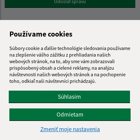
Odoslať správu
Úradné hodiny:
Používame cookies
Deň
Čas doobeda
Čas poobede
Súbory cookie a ďalšie technológie sledovania používame
Pondelok:
08:00 - 12:00
13.00 - 15.30
na zlepšenie vášho zážitku z prehliadania našich
Utorok:
08:00 - 12:00
13.00 - 15.30
webových stránok, na to, aby sme vám zobrazovali
prispôsobený obsah a cielené reklamy, na analýzu
Streda:
08:00 - 12:00
13.00 - 15.30
návštevnosti našich webových stránok a na pochopenie
Štvrtok:
08:00 - 12:00
13.00 - 15.30
toho, odkiaľ naši návštevníci prichádzajú.
Piatok:
08:00 - 12:00
nestránkový deň
Obedňajšia prestávka:
12:00 - 13:00
Súhlasím
Odmietam
Kontakt:
Obecný úrad Belá nad Cirochou
Zmeniť moje nastavenia
Osloboditeľov 535/33