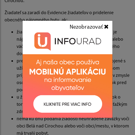
Cirochou.
Žiadateľ sa zaradí do Evidencie žiadateľov o pridelenie
obecného nájomného bytu, ak:
Nezobrazovať
žiadateľ alebo jeho manžel/ka, druh/družka nie je
nájomcom nájomného bytu a nie je vlastníkom alebo
väčšinovým spoluvlastníkom bytu alebo rodinného
domu,
preukáže schopnosť platiť nájomné a služby spojené s
užívaním bytu doloženým potvrdením o aktuálnom
príjme všetkých spoločne posudzovaných osôb v zmysle
osobitného predpisu za posledný kalendárny rok pred
podaním žiadosti,
u žiadateľov o bezbariérový nájomný byt posudok o
tom, že žiadateľ alebo člen rodiny je občanom s ťažkým
zdravotným postihnutím,
nemá ku dňu podania žiadosti neuhradené záväzky voči
obci Belá nad Cirochou alebo voči obci/mestu, v ktorom
má trvalý pobyt,