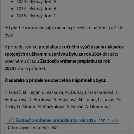
1033 - Bytový dom A
1034 - Bytový dom B
1068 - Bytový dom C
Pri platbe vždy uvádzajte meno a priezvisko nájomcu a číslo
bytu.
V prípade vzniku
preplatku z ročného vyúčtovania nákladov
spojených s užívaním a správou bytu za rok 2024
doručte
obecnému úradu
Žiadosť o vrátenie preplatku za rok
2024
(vzor v prílohe).
Žiadatelia o pridelenie obecného nájomného bytu:
P. Lukáč, M. Legát, D. Vasková, M. Dunaj, I. Hančariková, T.
Bednárová, D. Buriková, A. Halašová, M. Lojan, L. Lukáč, M.
Dický, G. Šimon, M. Mackaľová, A. Kováč, A. Dimunová
Žiadosť o vrátenie preplatku za rok 2025
| PDF | 0.15 Mb
Dátum vyvesenia:
20.05.2026