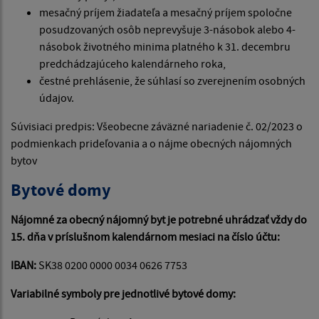
mesačný príjem žiadateľa a mesačný príjem spoločne
posudzovaných osôb neprevyšuje 3-násobok alebo 4-
násobok životného minima platného k 31. decembru
predchádzajúceho kalendárneho roka,
čestné prehlásenie, že súhlasí so zverejnením osobných
údajov.
Súvisiaci predpis: Všeobecne záväzné nariadenie č. 02/2023 o
podmienkach prideľovania a o nájme obecných nájomných
bytov
Bytové domy
Nájomné za obecný nájomný byt je potrebné uhrádzať vždy do
15. dňa v príslušnom kalendárnom mesiaci na číslo účtu:
IBAN:
SK38 0200 0000 0034 0626 7753
Variabilné symboly pre jednotlivé bytové domy: