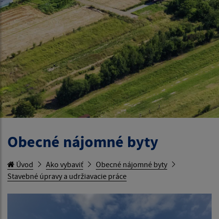
Obecné nájomné byty
Úvod
Ako vybaviť
Obecné nájomné byty
Stavebné úpravy a udržiavacie práce