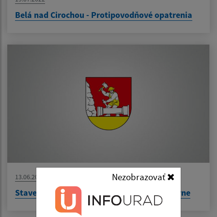
Belá nad Cirochou - Protipovodňové opatrenia
Nezobrazovať
13.06.2022
Stavebné úpravy za účelom zriadenia kuchyne