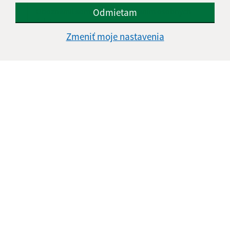
Odmietam
Oboznámil som sa so
spracúvaním osobných
údajov
Zmeniť moje nastavenia
Google reCaptcha Response
Odoslať správu
Úradné hodiny:
Deň
Čas doobeda
Čas poobede
Pondelok:
08:00 - 12:00
13.00 - 15.30
Utorok:
08:00 - 12:00
13.00 - 15.30
Streda:
08:00 - 12:00
13.00 - 15.30
Štvrtok:
08:00 - 12:00
13.00 - 15.30
Piatok:
08:00 - 12:00
nestránkový deň
Obedňajšia prestávka:
12:00 - 13:00