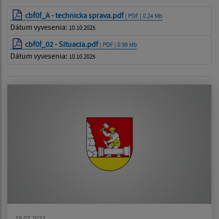
cbf0f_A - technicka sprava.pdf
| PDF | 0.24 Mb
Dátum vyvesenia:
10.10.2025
cbf0f_02 - Situacia.pdf
| PDF | 0.99 Mb
Dátum vyvesenia:
10.10.2025
19.07.2022