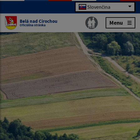
Slovenčina
Belá nad Cirochou
Menu
Oficiálna stránka