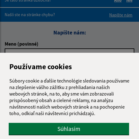
Je táto stránka užitočná?
Áno
Nie
Boli tieto 
Boli 
Našli ste na stránke chybu?
Napíšte nám
Napíšte nám:
Meno (povinné)
Používame cookies
E-mailová adresa (povinné)
Súbory cookie a ďalšie technológie sledovania používame
na zlepšenie vášho zážitku z prehliadania našich
webových stránok, na to, aby sme vám zobrazovali
Text vašej správy (povinné)
prispôsobený obsah a cielené reklamy, na analýzu
návštevnosti našich webových stránok a na pochopenie
toho, odkiaľ naši návštevníci prichádzajú.
Súhlasím