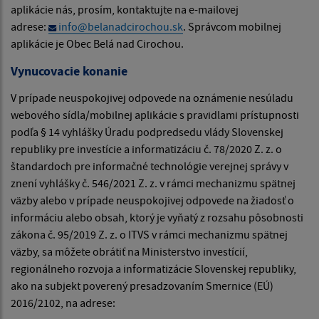
aplikácie nás, prosím, kontaktujte na e-mailovej
adrese:
info@belanadcirochou.sk
. Správcom mobilnej
aplikácie je Obec Belá nad Cirochou.
Vynucovacie konanie
V prípade neuspokojivej odpovede na oznámenie nesúladu
webového sídla/mobilnej aplikácie s pravidlami prístupnosti
podľa § 14 vyhlášky Úradu podpredsedu vlády Slovenskej
republiky pre investície a informatizáciu č. 78/2020 Z. z. o
štandardoch pre informačné technológie verejnej správy v
znení vyhlášky č. 546/2021 Z. z. v rámci mechanizmu spätnej
väzby alebo v prípade neuspokojivej odpovede na žiadosť o
informáciu alebo obsah, ktorý je vyňatý z rozsahu pôsobnosti
zákona č. 95/2019 Z. z. o ITVS v rámci mechanizmu spätnej
väzby, sa môžete obrátiť na Ministerstvo investícií,
regionálneho rozvoja a informatizácie Slovenskej republiky,
ako na subjekt poverený presadzovaním Smernice (EÚ)
2016/2102, na adrese: