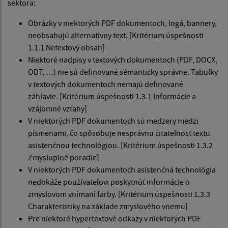
sektora:
Obrázky v niektorých PDF dokumentoch, logá, bannery,
neobsahujú alternatívny text. [Kritérium úspešnosti
1.1.1 Netextový obsah]
Niektoré nadpisy v textových dokumentoch (PDF, DOCX,
ODT, …) nie sú definované sémanticky správne. Tabuľky
v textových dokumentoch nemajú definované
záhlavie. [Kritérium úspešnosti 1.3.1 Informácie a
vzájomné vzťahy]
V niektorých PDF dokumentoch sú medzery medzi
písmenami, čo spôsobuje nesprávnu čitateľnosť textu
asistenčnou technológiou. [Kritérium úspešnosti 1.3.2
Zmysluplné poradie]
V niektorých PDF dokumentoch asistenčná technológia
nedokáže používateľovi poskytnúť informácie o
zmyslovom vnímaní farby. [Kritérium úspešnosti 1.3.3
Charakteristiky na základe zmyslového vnemu]
Pre niektoré hypertextové odkazy v niektorých PDF