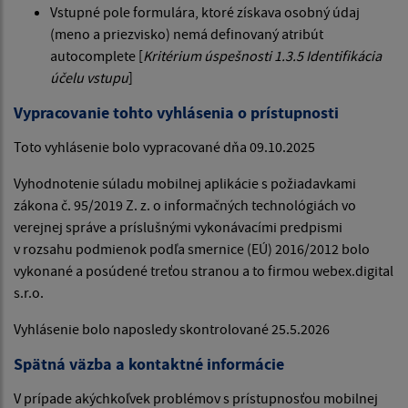
Vstupné pole formulára, ktoré získava osobný údaj
(meno a priezvisko) nemá definovaný atribút
autocomplete [
Kritérium úspešnosti 1.3.5 Identifikácia
účelu vstupu
]
Vypracovanie tohto vyhlásenia o prístupnosti
Toto vyhlásenie bolo vypracované dňa 09.10.2025
Vyhodnotenie súladu mobilnej aplikácie s požiadavkami
zákona č. 95/2019 Z. z. o informačných technológiách vo
verejnej správe a príslušnými vykonávacími predpismi
v rozsahu podmienok podľa smernice (EÚ) 2016/2012 bolo
vykonané a posúdené treťou stranou a to firmou webex.digital
s.r.o.
Vyhlásenie bolo naposledy skontrolované 25.5.2026
Spätná väzba a kontaktné informácie
V prípade akýchkoľvek problémov s prístupnosťou mobilnej