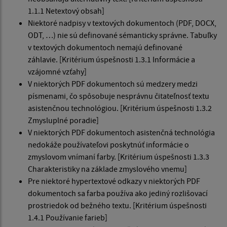
1.1.1 Netextový obsah]
Niektoré nadpisy v textových dokumentoch (PDF, DOCX,
ODT, …) nie sú definované sémanticky správne. Tabuľky
v textových dokumentoch nemajú definované
záhlavie. [Kritérium úspešnosti 1.3.1 Informácie a
vzájomné vzťahy]
V niektorých PDF dokumentoch sú medzery medzi
písmenami, čo spôsobuje nesprávnu čitateľnosť textu
asistenčnou technológiou. [Kritérium úspešnosti 1.3.2
Zmysluplné poradie]
V niektorých PDF dokumentoch asistenčná technológia
nedokáže používateľovi poskytnúť informácie o
zmyslovom vnímaní farby. [Kritérium úspešnosti 1.3.3
Charakteristiky na základe zmyslového vnemu]
Pre niektoré hypertextové odkazy v niektorých PDF
dokumentoch sa farba používa ako jediný rozlišovací
prostriedok od bežného textu. [Kritérium úspešnosti
1.4.1 Používanie farieb]