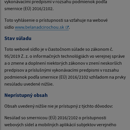
vykonávacími predpismi v rozsahu podmienok podľa
smernice (EÚ) 2016/2102.
Toto vyhlásenie o prístupnosti sa vzťahuje na webové
sídlo
www.belanadcirochou.sk
.
Stav súladu
Toto webové sídlo je v čiastočnom súlade so zákonom č.
95/2019 Z. z. o informačných technológiách vo verejnej správe
a o zmene a doplnení niektorých zákonov v znení neskorších
predpisov a príslušnými vykonávacími predpismi v rozsahu
podmienok podľa smernice (EÚ) 2016/2102 vzhľadom na prvky
nesúladu uvedené nižšie.
Neprístupný obsah
Obsah uvedený nižšie nie je prístupný z týchto dôvodov:
Nesúlad so smernicou (EÚ) 2016/2102 o prístupnosti
webových sídel a mobilných aplikácií subjektov verejného