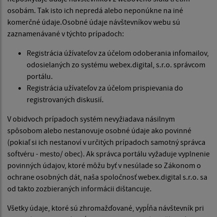
osobám. Tak isto ich nepredá alebo neponúkne na iné
komerčné údaje.Osobné údaje návštevníkov webu sú
zaznamenávané v týchto prípadoch:
Registrácia úžívateľov za účelom odoberania infomailov,
odosielaných zo systému webex.digital, s.r.o. správcom
portálu.
Registrácia užívateľov za účelom prispievania do
registrovaných diskusií.
V obidvoch prípadoch systém nevyžiadava násilnym
spôsobom alebo nestanovuje osobné údaje ako povinné
(pokiaľ si ich nestanoví v určitých prípadoch samotný správca
softvéru - mesto/ obec). Ak správca portálu vyžaduje vyplnenie
povinných údajov, ktoré môžu byť v nesúlade so Zákonom o
ochrane osobných dát, naša spoločnosť webex.digital s.r.o. sa
od takto zozbieraných informácii dištancuje.
Všetky údaje, ktoré sú zhromažďované, vypĺňa návštevník pri