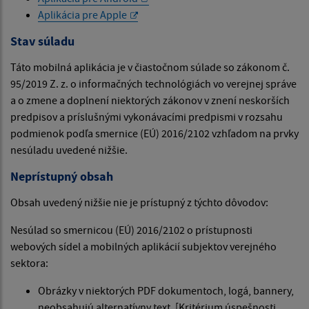
Aplikácia pre Apple
Stav súladu
Táto mobilná aplikácia je v čiastočnom súlade so zákonom č.
95/2019 Z. z. o informačných technológiách vo verejnej správe
a o zmene a doplnení niektorých zákonov v znení neskorších
predpisov a príslušnými vykonávacími predpismi v rozsahu
podmienok podľa smernice (EÚ) 2016/2102 vzhľadom na prvky
nesúladu uvedené nižšie.
Neprístupný obsah
Obsah uvedený nižšie nie je prístupný z týchto dôvodov:
Nesúlad so smernicou (EÚ) 2016/2102 o prístupnosti
webových sídel a mobilných aplikácií subjektov verejného
sektora:
Obrázky v niektorých PDF dokumentoch, logá, bannery,
neobsahujú alternatívny text. [Kritérium úspešnosti