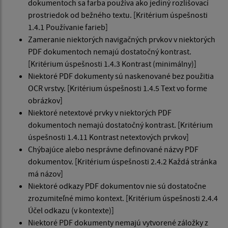
dokumentoch sa farba používa ako jediný rozlišovací
prostriedok od bežného textu. [Kritérium úspešnosti
1.4.1 Používanie farieb]
Zameranie niektorých navigačných prvkov v niektorých
PDF dokumentoch nemajú dostatočný kontrast.
[Kritérium úspešnosti 1.4.3 Kontrast (minimálny)]
Niektoré PDF dokumenty sú naskenované bez použitia
OCR vrstvy. [Kritérium úspešnosti 1.4.5 Text vo forme
obrázkov]
Niektoré netextové prvky v niektorých PDF
dokumentoch nemajú dostatočný kontrast. [Kritérium
úspešnosti 1.4.11 Kontrast netextových prvkov]
Chýbajúce alebo nesprávne definované názvy PDF
dokumentov. [Kritérium úspešnosti 2.4.2 Každá stránka
má názov]
Niektoré odkazy PDF dokumentov nie sú dostatočne
zrozumiteľné mimo kontext. [Kritérium úspešnosti 2.4.4
Účel odkazu (v kontexte)]
Niektoré PDF dokumenty nemajú vytvorené záložky z