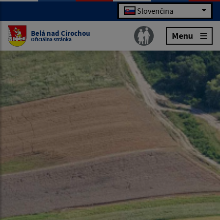
Slovenčina
Belá nad Cirochou
Menu
Oficiálna stránka