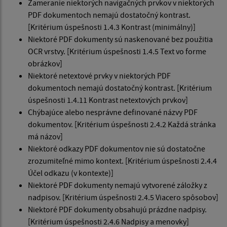
Zameranie niektorých navigačných prvkov v niektorých
PDF dokumentoch nemajú dostatočný kontrast.
[Kritérium úspešnosti 1.4.3 Kontrast (minimálny)]
Niektoré PDF dokumenty sú naskenované bez použitia
OCR vrstvy. [Kritérium úspešnosti 1.4.5 Text vo forme
obrázkov]
Niektoré netextové prvky v niektorých PDF
dokumentoch nemajú dostatočný kontrast. [Kritérium
úspešnosti 1.4.11 Kontrast netextových prvkov]
Chýbajúce alebo nesprávne definované názvy PDF
dokumentov. [Kritérium úspešnosti 2.4.2 Každá stránka
má názov]
Niektoré odkazy PDF dokumentov nie sú dostatočne
zrozumiteľné mimo kontext. [Kritérium úspešnosti 2.4.4
Účel odkazu (v kontexte)]
Niektoré PDF dokumenty nemajú vytvorené záložky z
nadpisov. [Kritérium úspešnosti 2.4.5 Viacero spôsobov]
Niektoré PDF dokumenty obsahujú prázdne nadpisy.
[Kritérium úspešnosti 2.4.6 Nadpisy a menovky]