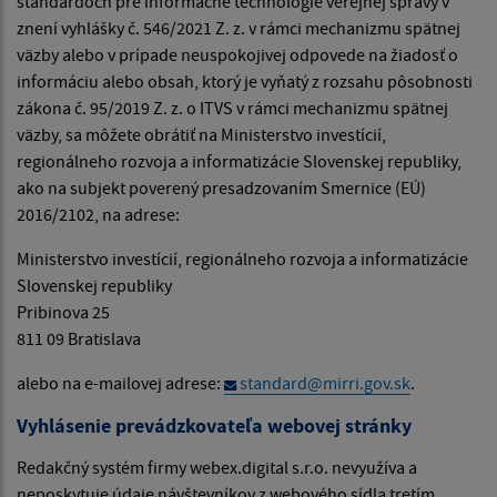
štandardoch pre informačné technológie verejnej správy v
znení vyhlášky č. 546/2021 Z. z. v rámci mechanizmu spätnej
väzby alebo v prípade neuspokojivej odpovede na žiadosť o
informáciu alebo obsah, ktorý je vyňatý z rozsahu pôsobnosti
zákona č. 95/2019 Z. z. o ITVS v rámci mechanizmu spätnej
väzby, sa môžete obrátiť na Ministerstvo investícií,
regionálneho rozvoja a informatizácie Slovenskej republiky,
ako na subjekt poverený presadzovaním Smernice (EÚ)
2016/2102, na adrese:
Ministerstvo investícií, regionálneho rozvoja a informatizácie
Slovenskej republiky
Pribinova 25
811 09 Bratislava
alebo na e-mailovej adrese:
standard@mirri.gov.sk
.
Vyhlásenie prevádzkovateľa webovej stránky
Redakčný systém firmy webex.digital s.r.o. nevyužíva a
neposkytuje údaje návštevníkov z webového sídla tretím