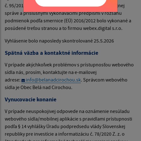
č. 95/2019 Z. z. o informačných technológiách vo verejnej
správe a príslušnými vykonávacími predpismi v rozsahu
podmienok podľa smernice (EÚ) 2016/2012 bolo vykonané a
posúdené treťou stranou a to firmou webex.digital s.r.o.
Vyhlásenie bolo naposledy skontrolované 25.5.2026
Spätná väzba a kontaktné informácie
V prípade akýchkoľvek problémov s prístupnosťou webového
sídla nás, prosím, kontaktujte na e-mailovej
adrese:
info@belanadcirochou.sk
. Správcom webového
sídla je Obec Belá nad Cirochou.
Vynucovacie konanie
V prípade neuspokojivej odpovede na oznámenie nesúladu
webového sídla/mobilnej aplikácie s pravidlami prístupnosti
podľa § 14 vyhlášky Úradu podpredsedu vlády Slovenskej
republiky pre investície a informatizáciu č. 78/2020 Z. z. o