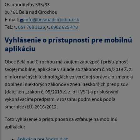
Osloboditeľov 535/33
067 81 Belá nad Cirochou
E-mail:
info@belanadcirochou.sk
Tel.:
057 768 3126
,
0902 625 478
Vyhlásenie o prístupnosti pre mobilnú
aplikáciu
Obec Belá nad Cirochou má záujem zabezpečiť prístupnosť
svojej mobilnej aplikácie v súlade so zákonom č. 95/2019 Z. z.
o informačných technológiách vo verejnej správe a o zmene a
doplnení niektorých zákonov v znení neskorších predpisov
(ďalej len „zákon č. 95/2019 Z. z. o ITVS") a príslušnými
vykonávacími predpismi v rozsahu podmienok podľa
smernice (EÚ) 2016/2012.
Toto vyhlásenie o prístupnosti sa vzťahuje na mobilnú
aplikáciu:
Aplikácia pre Android