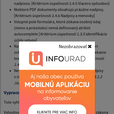
nadpisov. [Kritérium úspešnosti 2.4.5 Viacero spôsobov]
Niektoré PDF dokumenty obsahujú prázdne nadpisy.
[Kritérium úspešnosti 2.4.6 Nadpisy a menovky]
Vstupné pole formulára, ktoré získava osobný údaj
(meno a priezvisko) nemá definovaný atribút
autocomplete [
Kritérium úspešnosti 1.3.5 Identifikácia
účelu vstupu
]
Nezobrazovať
Na webovom sídle sa môže vyskytnúť problém pri
zobrazení obsahu v šírke 320 CSS pixelov – pretekanie
textu mimo okno prehliadača. [
Kritérium úspešnosti
1.4.10 Zmena usporiadania obsahu
]
Nesprávne nastavený lang pre cudzojazyčné nadpisy
v stránkach v slovenčine
[Kritérium úspešnosti 3.1.2
Jazyk jednotlivých častí]
Vypracovanie tohto vyhlásenia o prístupnosti
Toto vyhlásenie bolo vypracované dňa 09.10.2025
Vyhodnotenie súladu webového sídla s požiadavkami zákona